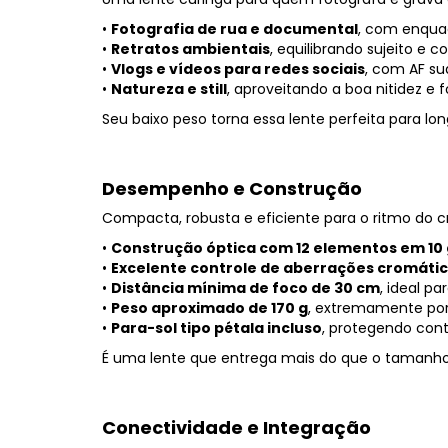
•
Fotografia de rua e documental
, com enqua
•
Retratos ambientais
, equilibrando sujeito e c
•
Vlogs e vídeos para redes sociais
, com AF su
•
Natureza e still
, aproveitando a boa nitidez e 
Seu baixo peso torna essa lente perfeita para lo
Desempenho e Construção
Compacta, robusta e eficiente para o ritmo do c
•
Construção óptica com 12 elementos em 10
•
Excelente controle de aberrações cromátic
•
Distância mínima de foco de 30 cm
, ideal p
•
Peso aproximado de 170 g
, extremamente port
•
Para-sol tipo pétala incluso
, protegendo cont
É uma lente que entrega mais do que o tamanho 
Conectividade e Integração