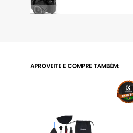
Saltar
para
o
início
da
Galeria
de
imagens
APROVEITE E COMPRE TAMBÉM: