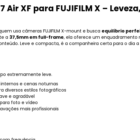
7 Air XF para FUJIFILM X – Leveza,
para quem usa câmeras FUJIFILM X-mount e busca
equilíbrio perfe
nte a
37,5mm em full-frame
, ela oferece um enquadramento nat
 conteúdo. Leve e compacta, é a companheira certa para o dia a di
rpo extremamente leve.
 internos e cenas noturnas
ra diversos estilos fotográficos
uave e agradável
 para foto e vídeo
avações mais profissionais
 com frequência.