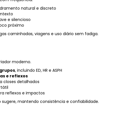
dramento natural e discreto
ontexto
ave e silencioso
foco próximo
ngas caminhadas, viagens e uso diário sem fadiga.
riador moderno.
 grupos
, incluindo ED, HR e ASPH
as e reflexos
ara closes detalhados
átil
ra reflexos e impactos
sugere, mantendo consistência e confiabilidade.