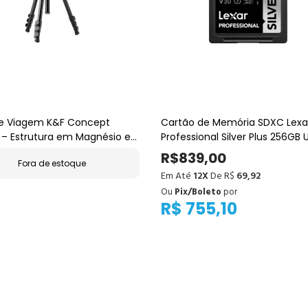
de Viagem K&F Concept
Cartão de Memória SDXC Lexa
 – Estrutura em Magnésio e
Professional Silver Plus 256GB 
 Ball
205MB/s
R$839,00
Fora de estoque
Em Até
12X
De R$
69,92
Ou
Pix/Boleto
por
R$ 755,10