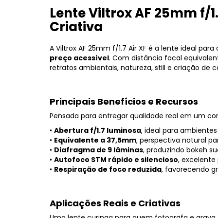
Lente Viltrox AF 25mm f/1.
Criativa
A Viltrox AF 25mm f/1.7 Air XF é a lente ideal 
preço acessível
. Com distância focal equivale
retratos ambientais, natureza, still e criação de
Principais Benefícios e Recursos
Pensada para entregar qualidade real em um co
•
Abertura f/1.7 luminosa
, ideal para ambientes
•
Equivalente a 37,5mm
, perspectiva natural pa
•
Diafragma de 9 lâminas
, produzindo bokeh s
•
Autofoco STM rápido e silencioso
, excelente
•
Respiração de foco reduzida
, favorecendo gr
Aplicações Reais e Criativas
Uma lente curinga para quem fotografa e grava