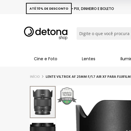
ATÉ 10% DE DESCONTO
• PIX, DINHEIRO E BOLETO
Busca
Cine e Foto
Lentes
Ilum
INÍCIO
LENTE VILTROX AF 25MM F/1.7 AIR XF PARA FUJIFILM
Pular
para
o
final
da
Galeria
de
imagens