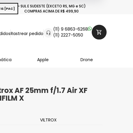
• SUL E SUDESTE (EXCETO RS, MG e SC)
IS [PAC]
COMPRAS ACIMA DE R$ 499,90
(11) 9 6863-6268
didos
Rastrear pedido
(11) 2227-5050
mática
Apple
Drone
trox AF 25mm f/1.7 Air XF
IFILM X
VILTROX