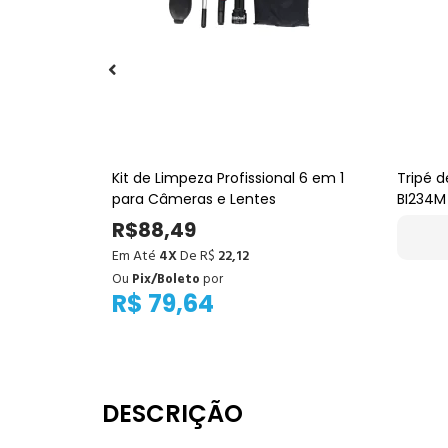
oncept 10kg
Kit de Limpeza Profissional 6 em 1
Tripé 
Esférica e
para Câmeras e Lentes
BI234M
Cabeça
R$88,49
Em Até
4X
De R$
22,12
Ou
Pix/Boleto
por
R$ 79,64
DESCRIÇÃO