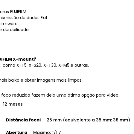
ras FUJIFILM
nsmissão de dados Exif
 firmware
e durabilidade
JIFILM X-mount?
, como X-T5, X-S20, X-T30, X-M5 e outras.
mais baixo e obter imagens mais limpas.
de foco reduzida fazem dela uma ótima opção para vídeo.
12 meses
Distância focal
25 mm (equivalente a 35 mm: 38 mm)
Abertura
Máximo: f/1.7