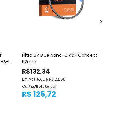
r
Filtro UV Blue Nano-C K&F Concept
Cartão de M
UHS-I
52mm
Professional 
205MB/s
R$132,34
R$509,0
Em Até
6X
De R$
22,06
Em Até
12X
De
Ou
Pix/Boleto
por
Ou
Pix/Boleto
R$ 125,72
R$ 458,