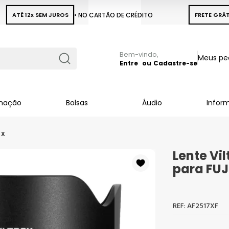
ATÉ 12x SEM JUROS
• NO CARTÃO DE CRÉDITO
FRETE GRÁT
Pular
Meus pe
para
Entre
Cadastre-se
Busca
o
conteúdo
inação
Bolsas
Áudio
Infor
 X
Lente Vil
para FUJ
AF2517XF