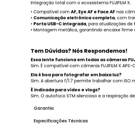
Integração total com o ecossistema FUJIFILM X.
• Compatível com
AF, Eye AF e Face AF
nas câme
•
Comunicação eletrônica completa
, com tra
•
Porta USB-C integrada
, para atualizações de
• Montagem metálica, garantindo encaixe firme 
Tem Dúvidas? Nós Respondemos!
Essa lente funciona em todas as câmeras FU
Sim. É compatível com câmeras FUJIFILM X APS-C
Ela é boa para fotografar em baixa luz?
Sim. A abertura f/1.7 permite trabalhar com ISO 
É indicada para vídeo e vlogs?
Sim. O autofoco STM silencioso e a respiração 
Garantia
Especificações Técnicas