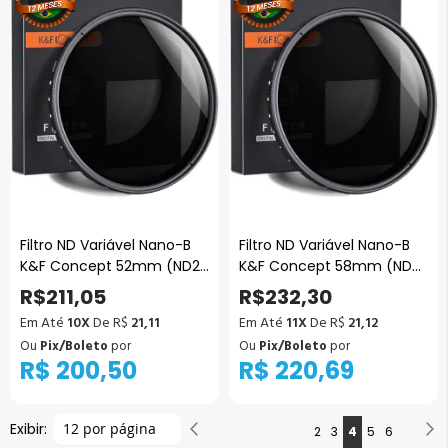
Filtro ND Variável Nano-B
Filtro ND Variável Nano-B
K&F Concept 52mm (ND2
K&F Concept 58mm (ND2
a ND400)
a ND400)
R$211,05
R$232,30
Em Até
10X
De R$
21,11
Em Até
11X
De R$
21,12
Ou
Pix/Boleto
por
Ou
Pix/Boleto
por
R$ 200,50
R$ 220,69
Página
Exibir:
Página
Anterior
P
P
Página
Página
Você
Página
Página
2
3
4
5
6