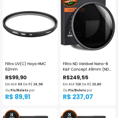
Filtro UV(C) Hoya HMC
Filtro ND Variável Nano-B
62mm
K&F Concept 49mm (ND2
a ND400)
R$99,90
R$249,55
Em Até
4X
De R$
24,98
Em Até
12X
De R$
20,80
Ou
Pix/Boleto
por
Ou
Pix/Boleto
por
R$ 89,91
R$ 237,07