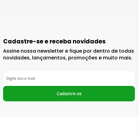
esta
lendo
a
pagina
Cadastre-se e receba novidades
Assine nossa newsletter e fique por dentro de todas
novidades, lançamentos, promoções e muito mais.
Inscreva-
se
na
nossa
Cadastre-se
Newsletter: