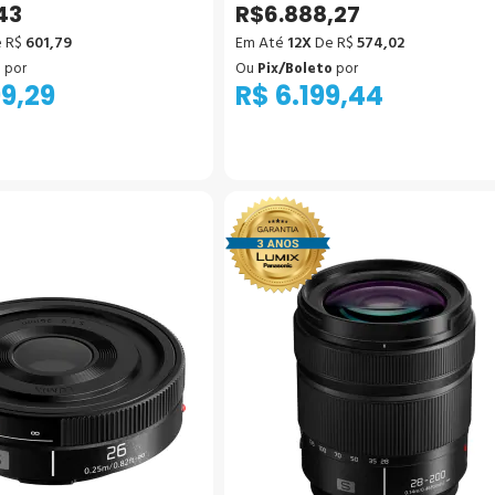
43
R$6.888,27
 R$
601,79
Em Até
12X
De R$
574,02
o
por
Ou
Pix/Boleto
por
99,29
R$ 6.199,44
icionar ao Carrinho
Adicionar ao Carrinho