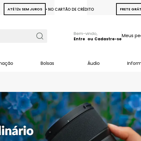
ATÉ 12x SEM JUROS
• NO CARTÃO DE CRÉDITO
FRETE GRÁT
Pular
Meus pe
para
Entre
Cadastre-se
Busca
o
conteúdo
inação
Bolsas
Áudio
Infor