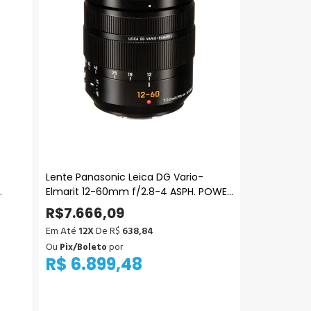
Lente Panasonic Leica DG Vario-
Elmarit 12-60mm f/2.8-4 ASPH. POWER
s)
OIS (Micro Quatro Terços)
R$7.666,09
Em Até
12X
De R$
638,84
Ou
Pix/Boleto
por
R$ 6.899,48
Adicionar ao Carrinho