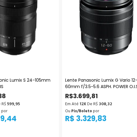
onic Lumix S 24-105mm
Lente Panasonic Lumix G Vario 12
IS
60mm f/3.5-5.6 ASPH. POWER O.I.S
(Micro Quatro Terços)
38
R$3.699,81
 R$
599,95
Em Até
12X
De R$
308,32
o
por
Ou
Pix/Boleto
por
79,44
R$ 3.329,83
icionar ao Carrinho
Adicionar ao Carrinho