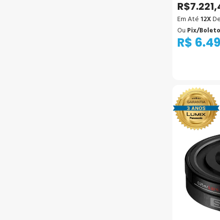
R$7.221,
Em Até
12X
De
Ou
Pix/Bolet
R$ 6.4
Ad