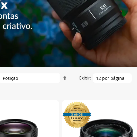
Definir
Exibir:
Direção
Decrescente