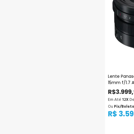
Lente Panas
15mm f/1.7 
Terços)
R$3.999
Em Até
12X
De
Ou
Pix/Bolet
R$ 3.59
Ad