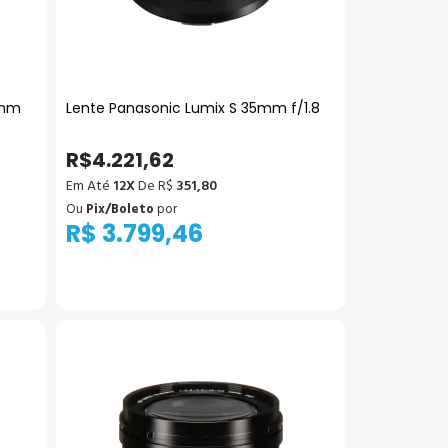
0mm
Lente Panasonic Lumix S 35mm f/1.8
R$4.221,62
Em Até
12X
De R$
351,80
Ou
Pix/Boleto
por
R$ 3.799,46
Adicionar ao Carrinho