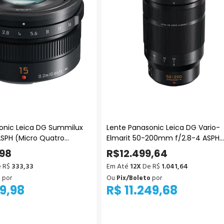
onic Leica DG Summilux
Lente Panasonic Leica DG Vario-
ASPH (Micro Quatro
Elmarit 50-200mm f/2.8-4 ASPH.
POWER O.I.S (Micro Quatro Terço
,98
R$12.499,64
 R$
333,33
Em Até
12X
De R$
1.041,64
o
por
Ou
Pix/Boleto
por
9,98
R$ 11.249,68
icionar ao Carrinho
Adicionar ao Carrinho