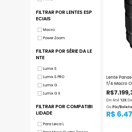
LENTES ESP
ECIAIS
Macro
Power Zoom
SÉRIE DA LE
NTE
Lumix S
Lente Panas
Lumix S PRO
f/4 Macro O
Lumix G
R$7.199,
Lumix G X
Em Até
12X
De
COMPATIBI
Ou
Pix/Bolet
R$ 6.4
LIDADE
Para Leica L
Ad