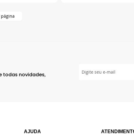
P
Inscreva-
se
de todas novidades,
na
nossa
Newsletter:
AJUDA
ATENDIMENT