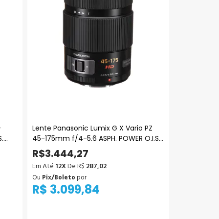
-
Lente Panasonic Lumix G X Vario PZ
.
45-175mm f/4-5.6 ASPH. POWER O.I.S.
(Micro Quatro Terços)
R$3.444,27
Em Até
12X
De R$
287,02
Ou
Pix/Boleto
por
R$ 3.099,84
Adicionar ao Carrinho