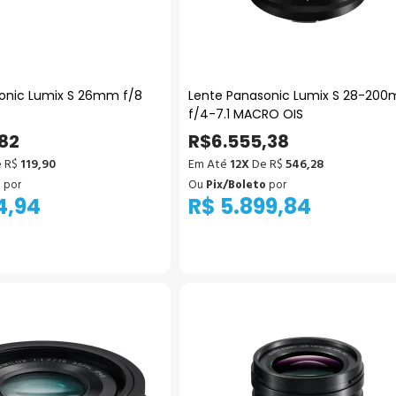
onic Lumix S 26mm f/8
Lente Panasonic Lumix S 28-20
f/4-7.1 MACRO OIS
,82
R$6.555,38
 R$
119,90
Em Até
12X
De R$
546,28
o
por
Ou
Pix/Boleto
por
4,94
R$ 5.899,84
icionar ao Carrinho
Adicionar ao Carrinho