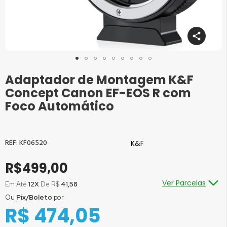
Adaptador de Montagem K&F
Saltar
para
Concept Canon EF-EOS R com
o
Foco Automático
início
da
Galeria
de
KF06520
K&F
imagens
R$499,00
Ver Parcelas
Em Até
12X
De R$
41,58
Ou
Pix/Boleto
por
Ou em até
1x
de R$
499,00
sem juros
R$ 474,05
Ou em até
2x
de R$
249,50
sem juros