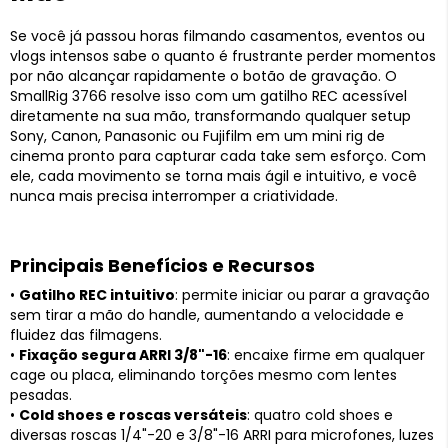
Se você já passou horas filmando casamentos, eventos ou
vlogs intensos sabe o quanto é frustrante perder momentos
por não alcançar rapidamente o botão de gravação. O
SmallRig 3766 resolve isso com um gatilho REC acessível
diretamente na sua mão, transformando qualquer setup
Sony, Canon, Panasonic ou Fujifilm em um mini rig de
cinema pronto para capturar cada take sem esforço. Com
ele, cada movimento se torna mais ágil e intuitivo, e você
nunca mais precisa interromper a criatividade.
Principais Benefícios e Recursos
•
Gatilho REC intuitivo
: permite iniciar ou parar a gravação
sem tirar a mão do handle, aumentando a velocidade e
fluidez das filmagens.
•
Fixação segura ARRI 3/8"-16
: encaixe firme em qualquer
cage ou placa, eliminando torções mesmo com lentes
pesadas.
•
Cold shoes e roscas versáteis
: quatro cold shoes e
diversas roscas 1/4"-20 e 3/8"-16 ARRI para microfones, luzes