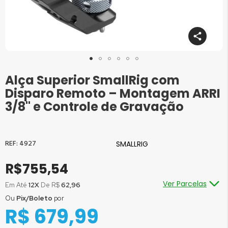
Alça Superior SmallRig com
Saltar
para
Disparo Remoto – Montagem ARRI
o
3/8" e Controle de Gravação
início
da
Galeria
de
4927
SMALLRIG
imagens
R$755,54
Ver Parcelas
Em Até
12X
De R$
62,96
Ou
Pix/Boleto
por
Ou em até
1x
de R$
755,54
sem juros
R$ 679,99
Ou em até
2x
de R$
377,77
sem juros