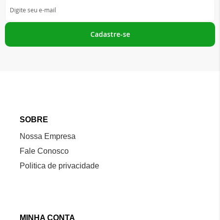
Inscreva-
se
na
nossa
Cadastre-se
Newsletter:
SOBRE
Nossa Empresa
Fale Conosco
Politica de privacidade
MINHA CONTA