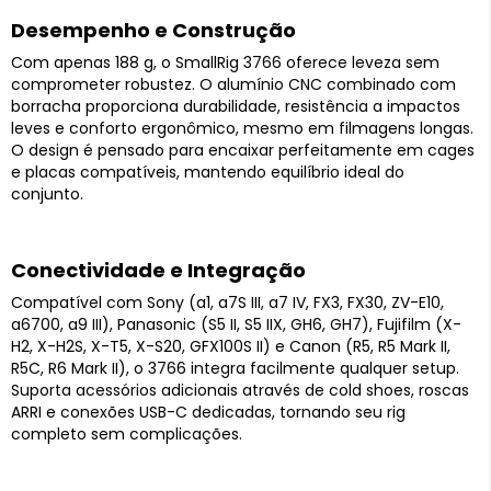
Desempenho e Construção
Com apenas 188 g, o SmallRig 3766 oferece leveza sem
comprometer robustez. O alumínio CNC combinado com
borracha proporciona durabilidade, resistência a impactos
leves e conforto ergonômico, mesmo em filmagens longas.
O design é pensado para encaixar perfeitamente em cages
e placas compatíveis, mantendo equilíbrio ideal do
conjunto.
Conectividade e Integração
Compatível com Sony (a1, a7S III, a7 IV, FX3, FX30, ZV-E10,
a6700, a9 III), Panasonic (S5 II, S5 IIX, GH6, GH7), Fujifilm (X-
H2, X-H2S, X-T5, X-S20, GFX100S II) e Canon (R5, R5 Mark II,
R5C, R6 Mark II), o 3766 integra facilmente qualquer setup.
Suporta acessórios adicionais através de cold shoes, roscas
ARRI e conexões USB-C dedicadas, tornando seu rig
completo sem complicações.