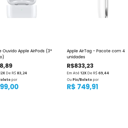
 Ouvido Apple AirPods (3ª
Apple AirTag - Pacote com 4
o)
unidades
8,89
R$833,23
12X
De R$
83,24
Em Até
12X
De R$
69,44
Boleto
por
Ou
Pix/Boleto
por
899,00
R$ 749,91