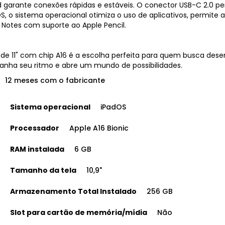
d garante conexões rápidas e estáveis. O conector USB-C 2.0 per
, o sistema operacional otimiza o uso de aplicativos, permite
Notes com suporte ao Apple Pencil.
le de 11" com chip A16 é a escolha perfeita para quem busca des
panha seu ritmo e abre um mundo de possibilidades.
12 meses com o fabricante
Sistema operacional
iPadOS
Processador
Apple A16 Bionic
RAM instalada
6 GB
Tamanho da tela
10,9"
Armazenamento Total Instalado
256 GB
Slot para cartão de memória/mídia
Não