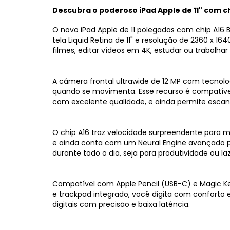
Descubra o poderoso iPad Apple de 11" com ch
O novo iPad Apple de 11 polegadas com chip A16
tela Liquid Retina de 11" e resolução de 2360 x 16
filmes, editar vídeos em 4K, estudar ou trabalhar
A câmera frontal ultrawide de 12 MP com tecno
quando se movimenta. Esse recurso é compatível
com excelente qualidade, e ainda permite escane
O chip A16 traz velocidade surpreendente para mu
e ainda conta com um Neural Engine avançado par
durante todo o dia, seja para produtividade ou laz
Compatível com Apple Pencil (USB-C) e Magic Ke
e trackpad integrado, você digita com conforto e 
digitais com precisão e baixa latência.