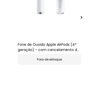
Fone de Ouvido Apple AirPods (4ª
Apple Magic
geração) - com cancelamento de
ruído
Fora de estoque
Fo