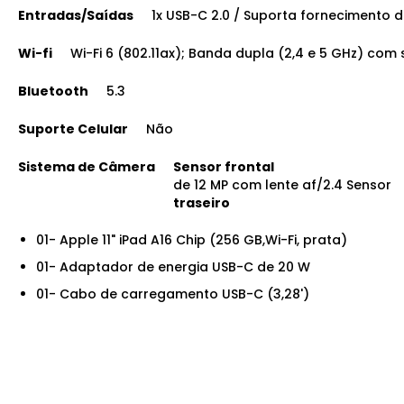
Entradas/Saídas
1x USB-C 2.0 / Suporta fornecimento d
Wi-fi
Wi-Fi 6 (802.11ax); Banda dupla (2,4 e 5 GHz) com
Bluetooth
5.3
Suporte Celular
Não
Sistema de Câmera
Sensor frontal
de 12 MP com lente af/2.4 Sensor
traseiro
01- Apple 11" iPad A16 Chip (256 GB,Wi-Fi, prata)
01- Adaptador de energia USB-C de 20 W
01- Cabo de carregamento USB-C (3,28')