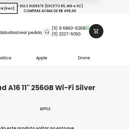
• SUL E SUDESTE (EXCETO RS, MG e SC)
IS [PAC]
COMPRAS ACIMA DE R$ 499,90
(11) 9 6863-6268
didos
Rastrear pedido
(11) 2227-5050
mática
Apple
Drone
d A16 11" 256GB Wi-Fi Silver
APPLE
do este produto voltar ao estoque