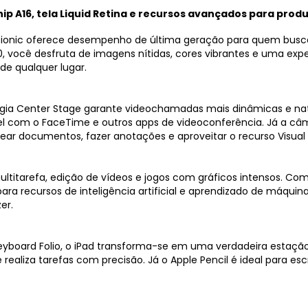
ip A16, tela Liquid Retina e recursos avançados para prod
 Bionic oferece desempenho de última geração para quem busc
40, você desfruta de imagens nítidas, cores vibrantes e uma exper
 de qualquer lugar.
logia Center Stage garante videochamadas mais dinâmicas e n
 com o FaceTime e outros apps de videoconferência. Já a câme
ar documentos, fazer anotações e aproveitar o recurso Visual L
ltitarefa, edição de vídeos e jogos com gráficos intensos. Com
a recursos de inteligência artificial e aprendizado de máquin
er.
yboard Folio, o iPad transforma-se em uma verdadeira estação 
realiza tarefas com precisão. Já o Apple Pencil é ideal para esc