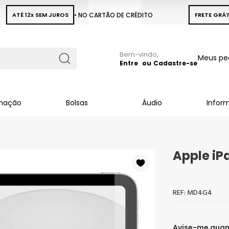
ATÉ 12x SEM JUROS
• NO CARTÃO DE CRÉDITO
FRETE GRÁT
Pular
Meus pe
para
Entre
Cadastre-se
Busca
o
conteúdo
inação
Bolsas
Áudio
Infor
Apple iPa
MD4G4
Avise-me quan