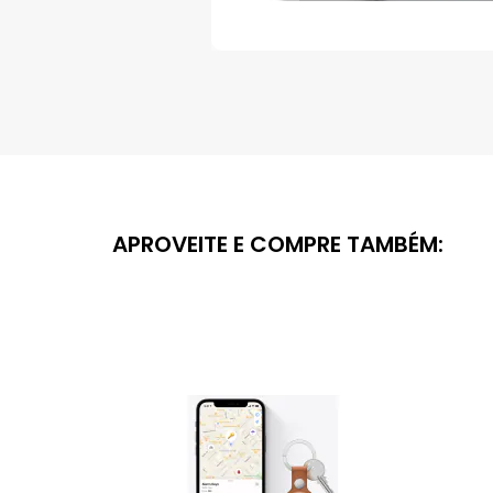
Saltar
para
o
início
da
Galeria
de
imagens
APROVEITE E COMPRE TAMBÉM: