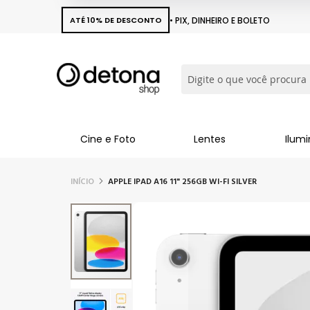
ATÉ 10% DE DESCONTO
• PIX, DINHEIRO E BOLETO
Busca
Cine e Foto
Lentes
Ilum
INÍCIO
APPLE IPAD A16 11" 256GB WI-FI SILVER
Pular
para
o
final
da
Galeria
de
imagens