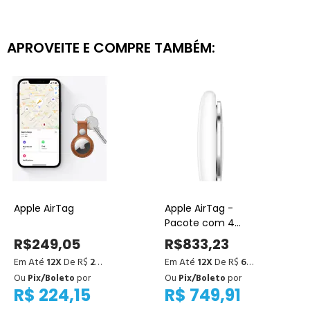
APROVEITE E COMPRE TAMBÉM:
Apple AirTag
Apple AirTag -
Pacote com 4
unidades
R$249,05
R$833,23
Em Até
12X
De R$
20,75
Em Até
12X
De R$
69,44
Ou
Pix/Boleto
por
Ou
Pix/Boleto
por
R$ 224,15
R$ 749,91