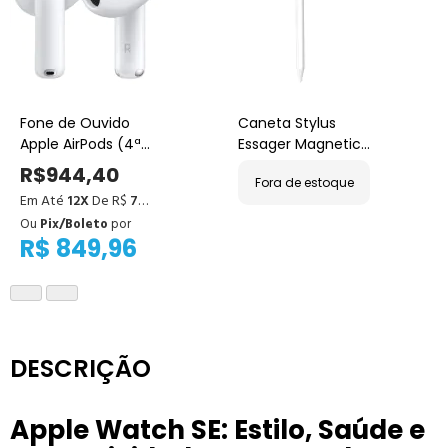
Fone de Ouvido
Caneta Stylus
Apple AirPods (4ª
Essager Magnetic
geração) - sem
para iPad
R$944,40
Fora de estoque
cancelamento de
Em Até
12X
De R$
78,70
ruído
Ou
Pix/Boleto
por
R$ 849,96
DESCRIÇÃO
Apple Watch SE: Estilo, Saúde e