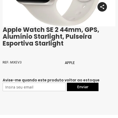
Apple Watch SE 2 44mm, GPS,
Saltar
para
Alumínio Starlight, Pulseira
o
Esportiva Starlight
início
da
Galeria
de
MXEV3
APPLE
imagens
Avise-me quando este produto voltar ao estoque
Enviar