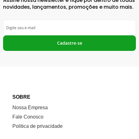
Assine nossa newsletter e fique por dentro de todas
novidades, lançamentos, promoções e muito mais.
Inscreva-
se
na
nossa
Cadastre-se
Newsletter:
SOBRE
Nossa Empresa
Fale Conosco
Politica de privacidade