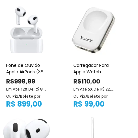
Fone de Ouvido
Carregador Para
Apple AirPods (3ª
Apple Watch
geração)
Portátil Toocki
R$998,89
R$110,00
Em Até
12X
De R$
83,24
Em Até
5X
De R$
22,00
Ou
Pix/Boleto
por
Ou
Pix/Boleto
por
R$ 899,00
R$ 99,00