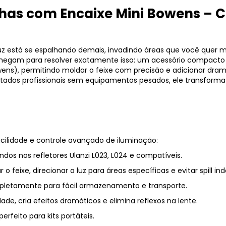
lhas com Encaixe Mini Bowens – Co
z está se espalhando demais, invadindo áreas que você quer ma
egam para resolver exatamente isso: um acessório compacto 
ns), permitindo moldar o feixe com precisão e adicionar drama
tados profissionais sem equipamentos pesados, ele transform
ilidade e controle avançado de iluminação:
dos nos refletores Ulanzi L023, L024 e compatíveis.
o feixe, direcionar a luz para áreas específicas e evitar spill in
letamente para fácil armazenamento e transporte.
de, cria efeitos dramáticos e elimina reflexos na lente.
 perfeito para kits portáteis.