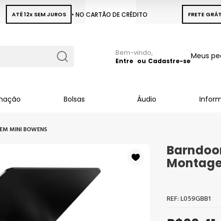
ATÉ 12x SEM JUROS
• NO CARTÃO DE CRÉDITO
FRETE GRÁT
Pular
Meus pe
para
Entre
Cadastre-se
Busca
o
conteúdo
inação
Bolsas
Áudio
Infor
EM MINI BOWENS
Barndoor
Montage
L059GBB1