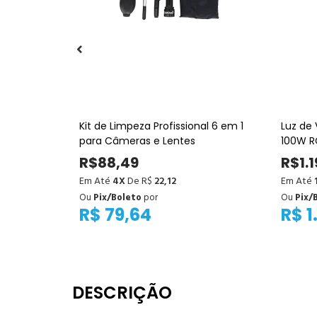
land Lark
Kit de Limpeza Profissional 6 em 1
Luz de 
para Câmeras e Lentes
100W RGB COB – P
Versátil
R$88,49
R$1.
Em Até
4X
De R$
22,12
Em Até
Ou
Pix/Boleto
por
Ou
Pix/
R$ 79,64
R$ 1
DESCRIÇÃO