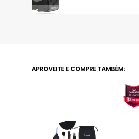
Saltar
para
o
início
da
Galeria
de
imagens
APROVEITE E COMPRE TAMBÉM: