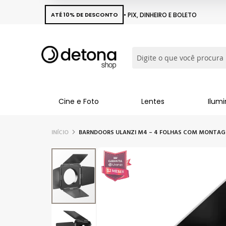
ATÉ 10% DE DESCONTO
• PIX, DINHEIRO E BOLETO
Busca
Cine e Foto
Lentes
Ilum
INÍCIO
BARNDOORS ULANZI M4 – 4 FOLHAS COM MONTAG
Pular
para
o
final
da
Galeria
de
imagens