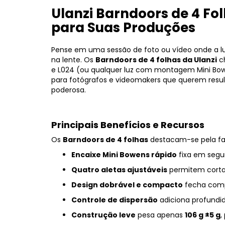
Ulanzi Barndoors de 4 Fo
para Suas Produções
Pense em uma sessão de foto ou vídeo onde a lu
na lente. Os
Barndoors de 4 folhas da Ulanzi
ch
e L024 (ou qualquer luz com montagem Mini Bowe
para fotógrafos e videomakers que querem resul
poderosa.
Principais Benefícios e Recursos
Os
Barndoors de 4 folhas
destacam-se pela fac
Encaixe Mini Bowens rápido
fixa em segun
Quatro aletas ajustáveis
permitem cortar 
Design dobrável e compacto
fecha comp
Controle de dispersão
adiciona profundida
Construção leve
pesa apenas
106 g ±5 g
,