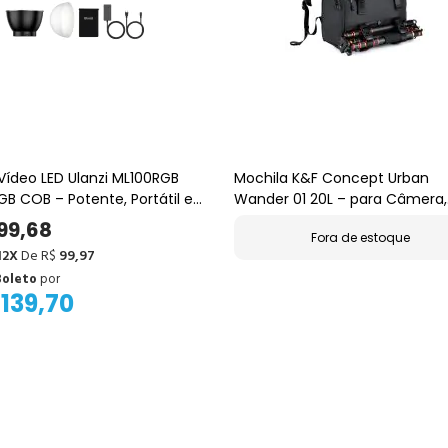
Vídeo LED Ulanzi ML100RGB
Mochila K&F Concept Urban
otente, Portátil e
Wander 01 20L – para Câmera,
Notebook 15,6" e Tripé (Preta)
199,68
Fora de estoque
12X
De R$
99,97
Boleto
por
.139,70