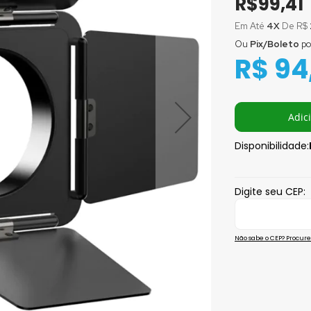
R$99,41
Em Até
4X
De R$
Ou
Pix/Boleto
po
Ou em até
1x
R$ 94
Ou em até
2x
Ou em até
3x
Ou em até
4x
Adic
Disponibilidade:
Digite seu CEP:
Não sabe o CEP? Procur