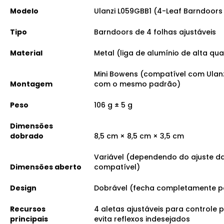
Modelo
Ulanzi L059GBB1 (4-Leaf Barndoors
Tipo
Barndoors de 4 folhas ajustáveis
Material
Metal (liga de alumínio de alta qu
Mini Bowens (compatível com Ulanz
Montagem
com o mesmo padrão)
Peso
106 g ± 5 g
Dimensões
dobrado
8,5 cm × 8,5 cm × 3,5 cm
Variável (dependendo do ajuste das
Dimensões aberto
compatível)
Design
Dobrável (fecha completamente p
Recursos
4 aletas ajustáveis para controle pr
principais
evita reflexos indesejados