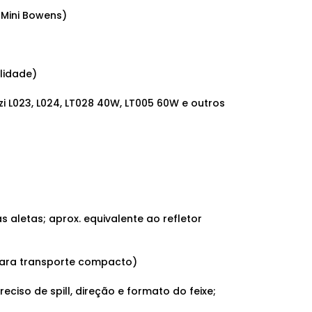
 Mini Bowens)
alidade)
i L023, L024, LT028 40W, LT005 60W e outros
 aletas; aprox. equivalente ao refletor
ara transporte compacto)
eciso de spill, direção e formato do feixe;