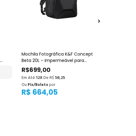
Mochila Fotográfica K&F Concept
Luz de Vídeo
Beta 20L – Impermeável para
Magnética – 
Câmera, Tripé e Notebook 15,6"
para Foto e 
R$699,00
R$168,00
(Preta)
Em Até
12X
De R$
58,25
Em Até
8X
De 
Ou
Pix/Boleto
por
Ou
Pix/Boleto
R$ 664,05
R$ 159,