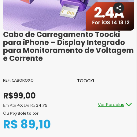
Cabo de Carregamento Toocki
Saltar
para
para iPhone – Display Integrado
o
para Monitoramento de Voltagem
início
e Corrente
da
Galeria
de
imagens
CABOROXO
TOOCKI
R$99,00
Ver Parcelas
Em Até
4X
De R$
24,75
Ou
Pix/Boleto
por
Ou em até
1x
de R$
99,00
sem juros
R$ 89,10
Ou em até
2x
de R$
49,50
sem juros
Ou em até
3x
de R$
33,00
sem juros