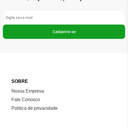
Inscreva-
se
na
nossa
Cadastre-se
Newsletter:
SOBRE
Nossa Empresa
Fale Conosco
Politica de privacidade