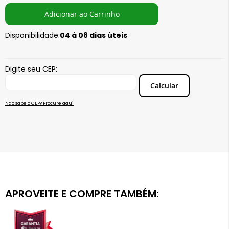
Ou em até
4x
de R$
24,75
sem juros
Adicionar ao Carrinho
Disponibilidade:
04 à 08 dias úteis
Digite seu CEP:
Calcular
Não sabe o CEP? Procure aqui
APROVEITE E COMPRE TAMBÉM: