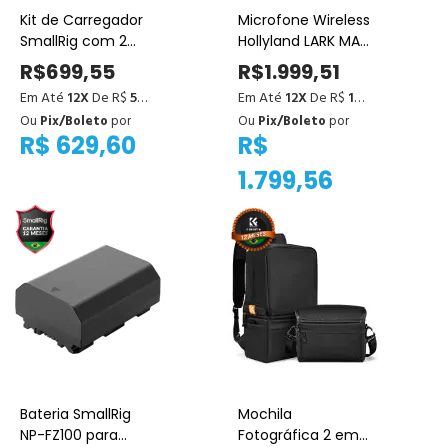
Kit de Carregador
Microfone Wireless
SmallRig com 2
Hollyland LARK MAX
Baterias NP-FZ100
2 Duo Combo
R$699,55
R$1.999,51
- compatível com
para Câmeras e
Em Até
12X
De R$
58,30
Em Até
12X
De R$
166,63
a9 II, a7S III, a6600
Dispositivos
Ou
Pix/Boleto
por
Ou
Pix/Boleto
por
e outros modelos.
Móveis
R$ 629,60
R$
1.799,56
Bateria SmallRig
Mochila
NP-FZ100 para
Fotográfica 2 em 1