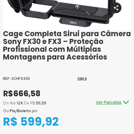
Cage Completa Sirui para Câmera
Saltar
para
Sony FX30 e FX3 – Proteção
o
Profissional com Múltiplas
início
Montagens para Acessórios
da
Galeria
de
imagens
SCHFX330
SIRUI
R$666,58
Ver Parcelas
Em Até
12X
De R$
55,55
Ou
Pix/Boleto
por
Ou em até
1x
de R$
666,58
sem juros
R$ 599,92
Ou em até
2x
de R$
333,29
sem juros
Ou em até
3x
de R$
222,19
sem juros