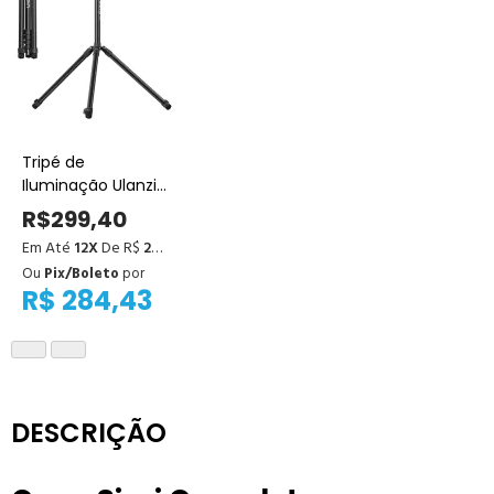
Tripé de
Iluminação Ulanzi
T270 – Leve,
R$299,40
Resistente e
Em Até
12X
De R$
24,95
Regulável
Ou
Pix/Boleto
por
R$ 284,43
DESCRIÇÃO