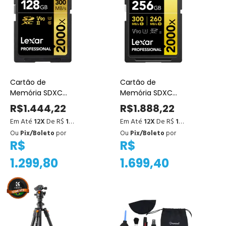
Cartão de
Cartão de
Memória SDXC
Memória SDXC
Lexar Professional
Lexar Professional
R$1.444,22
R$1.888,22
Gold 128GB 2000x
Gold 256GB 2000x
Em Até
12X
De R$
120,35
Em Até
12X
De R$
157,35
UHS-II 300MB/s
UHS-II 300MB/s
Ou
Pix/Boleto
por
Ou
Pix/Boleto
por
R$
R$
1.299,80
1.699,40