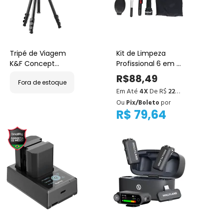
Tripé de Viagem
Kit de Limpeza
K&F Concept
Profissional 6 em 1
BI234M – Estrutura
para Câmeras e
R$88,49
Fora de estoque
em Magnésio e
Lentes
Em Até
4X
De R$
22,12
Cabeça Ball
Ou
Pix/Boleto
por
R$ 79,64