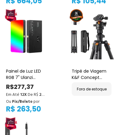
R$ 664,05
R$ 105,44
15,6" (Preta)
Painel de Luz LED
Tripé de Viagem
RGB 7" Ulanzi
K&F Concept
LT002 – Portátil e
Compacto - Leve,
R$277,37
Fora de estoque
Versátil
Portátil e para
Em Até
12X
De R$
23,11
Mirrorless
Ou
Pix/Boleto
por
R$ 263,50