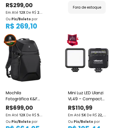
Sony - compatível
K&F Concept 22L –
R$299,00
Fora de estoque
com a9 II, a7S III,
Mochila e Bolsa de
Em Até
12X
De R$
24,92
a6600 e outros.
Ombro para
Ou
Pix/Boleto
por
Câmera (Preta)
R$ 269,10
Mochila
Mini Luz LED Ulanzi
Fotográfica K&F
VL49 – Compacta
Concept Beta 20L
e Portátil para
R$699,00
R$110,99
– Impermeável
Vídeo
Em Até
12X
De R$
58,25
Em Até
5X
De R$
22,20
para Câmera,
Ou
Pix/Boleto
por
Ou
Pix/Boleto
por
Tripé e Notebook