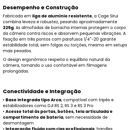
Desempenho e Construção
Fabricada em
liga de alumínio resistente
, a Cage Sirui
combina leveza e robustez, pesando aproximadamente
225g
. As almofadas de borracha internas protegem o corpo
da câmera contra riscos e absorvem pequenas vibrações. A
fixação em três pontos com parafusos 1/4"-20 garante
estabilidade total, sem folgas ou torções, mesmo em setups
mais pesados.
O design ergonômico respeita o equilíbrio natural da
câmera, tornando o uso confortável em filmagens
prolongadas.
Conectividade e Integração
•
Base integrada tipo Arca
, compatível com tripés e
estabilizadores como DJI RS 2, RS 3 e RS 3 Pro
•
Acesso total às portas, botões, tela articulada e
compartimento de bateria
, sem necessidade de
desmontagem
•
Integração fluida com rigs profissionais
, handles