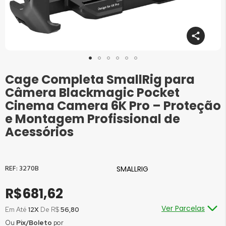
Cage Completa SmallRig para
Saltar
para
Câmera Blackmagic Pocket
o
Cinema Camera 6K Pro – Proteção
início
e Montagem Profissional de
da
Galeria
Acessórios
de
imagens
3270B
SMALLRIG
R$681,62
Ver Parcelas
Em Até
12X
De R$
56,80
Ou
Pix/Boleto
por