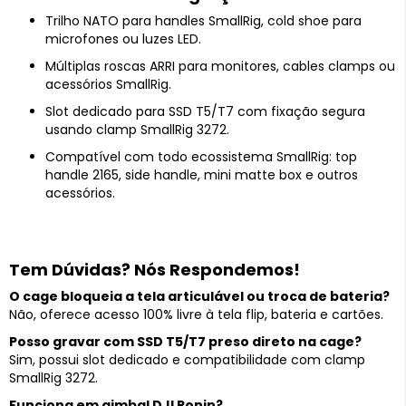
Trilho NATO para handles SmallRig, cold shoe para
microfones ou luzes LED.
Múltiplas roscas ARRI para monitores, cables clamps ou
acessórios SmallRig.
Slot dedicado para SSD T5/T7 com fixação segura
usando clamp SmallRig 3272.
Compatível com todo ecossistema SmallRig: top
handle 2165, side handle, mini matte box e outros
acessórios.
Tem Dúvidas? Nós Respondemos!
O cage bloqueia a tela articulável ou troca de bateria?
Não, oferece acesso 100% livre à tela flip, bateria e cartões.
Posso gravar com SSD T5/T7 preso direto na cage?
Sim, possui slot dedicado e compatibilidade com clamp
SmallRig 3272.
Funciona em gimbal DJI Ronin?