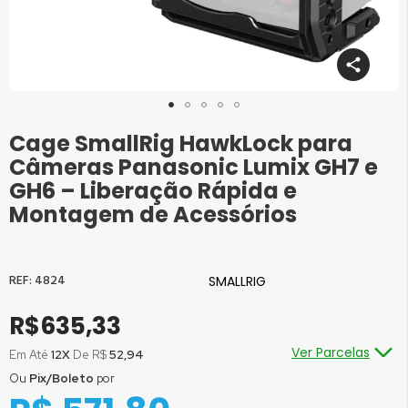
Cage SmallRig HawkLock para
Saltar
para
Câmeras Panasonic Lumix GH7 e
o
GH6 – Liberação Rápida e
início
Montagem de Acessórios
da
Galeria
de
imagens
4824
SMALLRIG
R$635,33
Ver Parcelas
Em Até
12X
De R$
52,94
Ou
Pix/Boleto
por
Ou em até
1x
de R$
635,33
sem juros