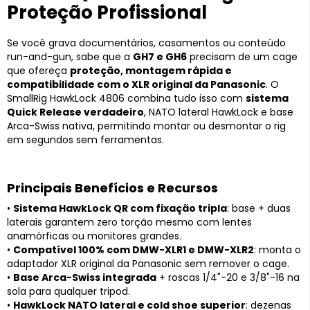
Proteção Profissional
Se você grava documentários, casamentos ou conteúdo
run-and-gun, sabe que a
GH7 e GH6
precisam de um cage
que ofereça
proteção, montagem rápida e
compatibilidade com o XLR original da Panasonic
. O
SmallRig HawkLock 4806 combina tudo isso com
sistema
Quick Release verdadeiro
, NATO lateral HawkLock e base
Arca-Swiss nativa, permitindo montar ou desmontar o rig
em segundos sem ferramentas.
Principais Benefícios e Recursos
•
Sistema HawkLock QR com fixação tripla
: base + duas
laterais garantem zero torção mesmo com lentes
anamórficas ou monitores grandes.
•
Compatível 100% com DMW-XLR1 e DMW-XLR2
: monta o
adaptador XLR original da Panasonic sem remover o cage.
•
Base Arca-Swiss integrada
+ roscas 1/4"-20 e 3/8"-16 na
sola para qualquer tripod.
•
HawkLock NATO lateral e cold shoe superior
: dezenas