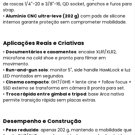
de roscas 1/4"-20 e 3/8"-16, QD socket, ganchos e furos para
strap.
•
Alumínio CNC ultra-leve (202 g)
com pads de silicone
internos garante proteção sem comprometer mobilidade.
Aplicações Reais e Criativas
•
Documentários e casamentos
: encaixe XLR1/XLR2,
microfone na cold shoe e pronto para filmar em
movimento.
•
Run-and-gun solo
: monitor 5", side handle HawkLock e luz
LED montados em segundos.
•
Cinema compacto
: GH7/GH6 + lente cine + follow focus +
SSD externo se transforma em câmera B pronta para set.
•
Troca rápida entre gimbal e tripod
: base Arca nativa
permite transição rápida sem placas extras.
Desempenho e Construção
•
Peso reduzido
: apenas 202 g, mantendo a mobilidade que