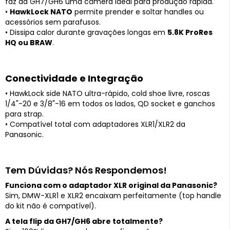
faz da GH7/GH6 uma câmera ideal para produção rápida.
•
HawkLock NATO
permite prender e soltar handles ou
acessórios sem parafusos.
• Dissipa calor durante gravações longas em
5.8K ProRes
HQ ou BRAW
.
Conectividade e Integração
• HawkLock side NATO ultra-rápido, cold shoe livre, roscas
1/4"-20 e 3/8"-16 em todos os lados, QD socket e ganchos
para strap.
• Compatível total com adaptadores XLR1/XLR2 da
Panasonic.
Tem Dúvidas? Nós Respondemos!
Funciona com o adaptador XLR original da Panasonic?
Sim, DMW-XLR1 e XLR2 encaixam perfeitamente (top handle
do kit não é compatível).
A tela flip da GH7/GH6 abre totalmente?