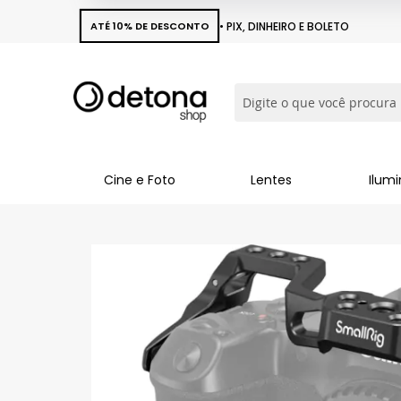
ATÉ 10% DE DESCONTO
• PIX, DINHEIRO E BOLETO
Busca
Cine e Foto
Lentes
Ilum
Pular
para
o
final
da
Galeria
de
imagens