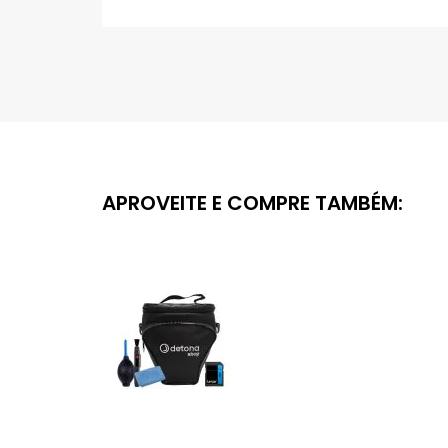
Saltar
para
o
início
da
Galeria
de
imagens
APROVEITE E COMPRE TAMBÉM: