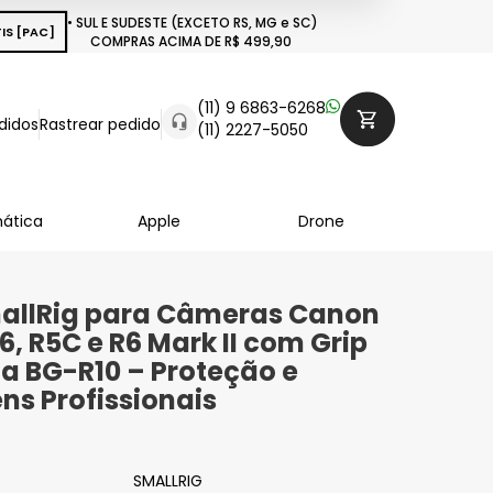
• SUL E SUDESTE (EXCETO RS, MG e SC)
IS [PAC]
COMPRAS ACIMA DE R$ 499,90
(11) 9 6863-6268
didos
Rastrear pedido
(11) 2227-5050
mática
Apple
Drone
allRig para Câmeras Canon
6, R5C e R6 Mark II com Grip
ia BG-R10 – Proteção e
s Profissionais
SMALLRIG