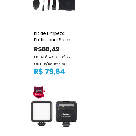
Kit de Limpeza
Profissional 6 em 1
para Câmeras e
R$88,49
Lentes
Em Até
4X
De R$
22,12
Ou
Pix/Boleto
por
R$ 79,64