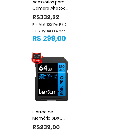
Acessórios para
Câmera Altozoom
– Bolsa, Cartão
R$332,22
SDHC C10 e Kit de
Em Até
12X
De R$
27,69
Limpeza
Ou
Pix/Boleto
por
R$ 299,00
Cartão de
Memória SDXC
Lexar Blue 64GB
R$239,00