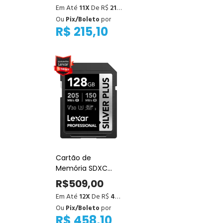
800x Pro UHS-I
Em Até
11X
De R$
21,73
150MB/s
Ou
Pix/Boleto
por
R$ 215,10
Cartão de
Memória SDXC
Lexar Professional
R$509,00
Silver Plus 128GB
Em Até
12X
De R$
42,42
UHS-I 205MB/s
Ou
Pix/Boleto
por
R$ 458,10