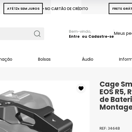
ATÉ 12x SEM JUROS
• NO CARTÃO DE CRÉDITO
FRETE GRÁT
Pular
Meus pe
para
Entre
Cadastre-se
Busca
o
conteúdo
inação
Bolsas
Áudio
Infor
Cage Sm
EOS R5, R
de Bater
Montagen
3464B