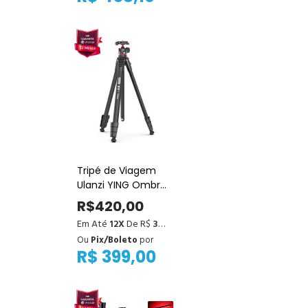
Tripé de Viagem
Ulanzi YING Ombra
– Leve e
R$420,00
Resistente
Em Até
12X
De R$
35,00
Ou
Pix/Boleto
por
R$ 399,00