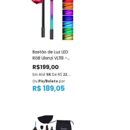
Bastão de Luz LED
RGB Ulanzi VL119 –
Iluminação
R$199,00
Criativa para Foto
Em Até
9X
De R$
22,11
e Vídeo
Ou
Pix/Boleto
por
R$ 189,05