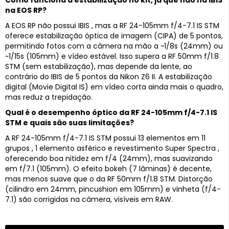
na EOS RP?
A EOS RP não possui IBIS , mas a RF 24-105mm f/4-7.1 IS STM
oferece estabilização óptica de imagem (CIPA) de 5 pontos,
permitindo fotos com a câmera na mão a ~1/8s (24mm) ou
~1/15s (105mm) e vídeo estável. Isso supera a RF 50mm f/1.8
STM (sem estabilização), mas depende da lente, ao
contrário do IBIS de 5 pontos da Nikon Z6 II. A estabilização
digital (Movie Digital IS) em vídeo corta ainda mais o quadro,
mas reduz a trepidação.
Qual é o desempenho óptico da RF 24-105mm f/4-7.1 IS
STM e quais são suas limitações?
A RF 24-105mm f/4-7.1 IS STM possui 13 elementos em 11
grupos , 1 elemento asférico e revestimento Super Spectra ,
oferecendo boa nitidez em f/4 (24mm), mas suavizando
em f/7.1 (105mm). O efeito bokeh (7 lâminas) é decente,
mas menos suave que o da RF 50mm f/1.8 STM. Distorção
(cilindro em 24mm, pincushion em 105mm) e vinheta (f/4-
7.1) são corrigidas na câmera, visíveis em RAW.