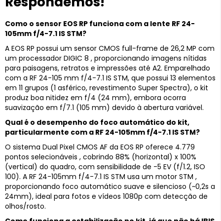
Respondemos!
Como o sensor EOS RP funciona com a lente RF 24-
105mm f/4-7.1 IS STM?
A EOS RP possui um sensor CMOS full-frame de 26,2 MP com
um processador DIGIC 8 , proporcionando imagens nítidas
para paisagens, retratos e impressões até A2. Emparelhado
com a RF 24-105 mm f/4-7.1 IS STM, que possui 13 elementos
em 11 grupos (1 asférico, revestimento Super Spectra), o kit
produz boa nitidez em f/4 (24 mm), embora ocorra
suavização em f/7.1 (105 mm) devido à abertura variável.
Qual é o desempenho do foco automático do kit,
particularmente com a RF 24-105mm f/4-7.1 IS STM?
O sistema Dual Pixel CMOS AF da EOS RP oferece 4.779
pontos selecionáveis , cobrindo 88% (horizontal) x 100%
(vertical) do quadro, com sensibilidade de -5 EV (f/1.2, ISO
100). A RF 24-105mm f/4-7.1 IS STM usa um motor STM ,
proporcionando foco automático suave e silencioso (~0,2s a
24mm), ideal para fotos e vídeos 1080p com detecção de
olhos/rosto.
Como funciona a estabilização no kit, já que não há IBIS