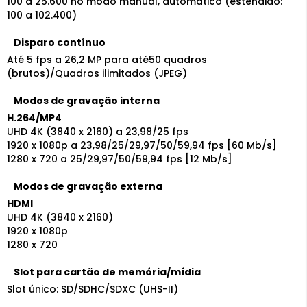
100 a 25.600 no modo manual, automático (estendido:
100 a 102.400)
Disparo contínuo
Até 5 fps a 26,2 MP para até50 quadros
(brutos)/Quadros ilimitados (JPEG)
Modos de gravação interna
H.264/MP4
UHD 4K (3840 x 2160) a 23,98/25 fps
1920 x 1080p a 23,98/25/29,97/50/59,94 fps [60 Mb/s]
1280 x 720 a 25/29,97/50/59,94 fps [12 Mb/s]
Modos de gravação externa
HDMI
UHD 4K (3840 x 2160)
1920 x 1080p
1280 x 720
Slot para cartão de memória/mídia
Slot único: SD/SDHC/SDXC (UHS-II)