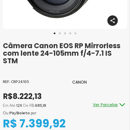
Câmera Canon EOS RP Mirrorless
Saltar
para
com lente 24-105mm f/4-7.1 IS
o
STM
início
da
Galeria
de
CRP24105
CANON
imagens
R$8.222,13
Ver Parcelas
Em Até
12X
De R$
685,18
Ou
Pix/Boleto
por
Ou em até
1x
de R$
8.222,13
sem juros
R$ 7.399,92
Ou em até
2x
de R$
4.111,07
sem juros