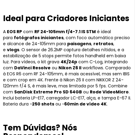
Ideal para Criadores Iniciantes
A
EOS RP
com
RF 24-105mm f/4-7.1 IS STM
é ideal
para
fotógrafos iniciantes
, com foco automático preciso
e alcance de 24-105mm para
paisagens
,
retratos
,
e
vlogs
. O sensor de 26.2MP captura detalhes nítidos, e a
estabilização de 5 stops permite fotos handheld em baixa
luz. Para vídeos, o kit grava
4K/24p
com C-Log, integrando
com
DaVinci Resolve
ou
Nikon Z6 II
workflows. Comparado
à EOS R6 com RF 24-105mm, é mais acessível, mas sem IBIS
e com crop em 4K. Frente à Nikon Z6 II com NIKKOR Z 24-
120mm f/4 S, é mais leve, mas limitada por 5 fps. Combine
com
SanDisk Extreme Pro SD 64GB
ou
Rode VideoMicro
.
Inclui bateria LP-E17, carregador LC-E17, alça, e tampa E-67 II.
Bateria dura ~
250 shots
ou ~
60min de vídeo 4K
.
Tem Dúvidas? Nós