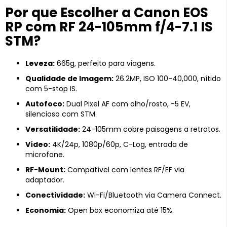
Por que Escolher a Canon EOS
RP com RF 24-105mm f/4-7.1 IS
STM?
Leveza:
665g, perfeito para viagens.
Qualidade de Imagem:
26.2MP, ISO 100-40,000, nítido
com 5-stop IS.
Autofoco:
Dual Pixel AF com olho/rosto, -5 EV,
silencioso com STM.
Versatilidade:
24-105mm cobre paisagens a retratos.
Vídeo:
4K/24p, 1080p/60p, C-Log, entrada de
microfone.
RF-Mount:
Compatível com lentes RF/EF via
adaptador.
Conectividade:
Wi-Fi/Bluetooth via Camera Connect.
Economia:
Open box economiza até 15%.