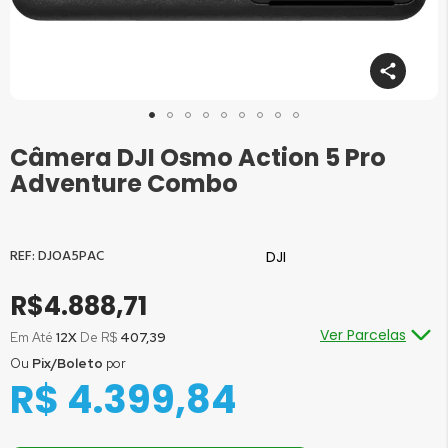
Câmera DJI Osmo Action 5 Pro
Saltar
para
Adventure Combo
o
início
da
Galeria
DJOA5PAC
DJI
de
imagens
R$4.888,71
Ver Parcelas
Em Até
12X
De R$
407,39
Ou
Pix/Boleto
por
Ou em até
1x
de R$
4.888,71
sem juros
R$ 4.399,84
Ou em até
2x
de R$
2.444,36
sem juros
Ou em até
3x
de R$
1.629,57
sem juros