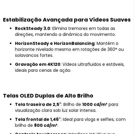
Estabilização Avançada para Vídeos Suaves
RockSteady 3.0
: Elimina tremores em todas as
direções, mantendo a dinâmica do movimento.
HorizonSteady e HorizonBalancing
: Mantém o
horizonte nivelado mesmo em rotações de 360° ou
solavancos fortes.
Gravação em 4K120
: Vídeos ultrafluidos e estáveis,
ideais para cenas de ação.
Telas OLED Duplas de Alto Brilho
Tela traseira de 2,5"
: Brilho de
1000 cd/m²
para
visualização clara sob luz solar intensa.
Tela frontal de 1,46"
: Ideal para vlogs e selfies, com
brilho de
800 cd/m²
.