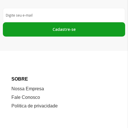
Inscreva-
se
na
nossa
Cadastre-se
Newsletter:
SOBRE
Nossa Empresa
Fale Conosco
Politica de privacidade