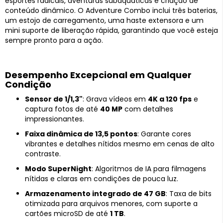
esportes radicais, aventuras subaquáticas e criação de
conteúdo dinâmico. O Adventure Combo inclui três baterias,
um estojo de carregamento, uma haste extensora e um
mini suporte de liberação rápida, garantindo que você esteja
sempre pronto para a ação.
Desempenho Excepcional em Qualquer
Condição
Sensor de 1/1,3"
: Grava vídeos em
4K a 120 fps
e
captura fotos de até
40 MP
com detalhes
impressionantes.
Faixa dinâmica de 13,5 pontos
: Garante cores
vibrantes e detalhes nítidos mesmo em cenas de alto
contraste.
Modo SuperNight
: Algoritmos de IA para filmagens
nítidas e claras em condições de pouca luz.
Armazenamento integrado de 47 GB
: Taxa de bits
otimizada para arquivos menores, com suporte a
cartões microSD de até
1 TB
.