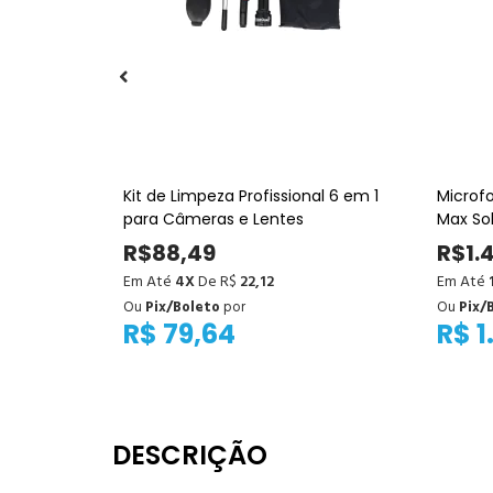
rPods (4ª
Kit de Limpeza Profissional 6 em 1
Microfo
amento de
para Câmeras e Lentes
Max So
R$88,49
R$1.
Em Até
4X
De R$
22,12
Em Até
Ou
Pix/Boleto
por
Ou
Pix/
R$ 79,64
R$ 1
DESCRIÇÃO