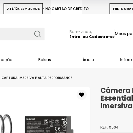
ATÉ 12x SEM JUROS
• NO CARTÃO DE CRÉDITO
FRETE GRÁT
Pular
Meus pe
para
Entre
Cadastre-se
Busca
o
conteúdo
inação
Bolsas
Áudio
Infor
 – CAPTURA IMERSIVA E ALTA PERFORMANCE
Câmera I
Essentia
Imersiva
X504