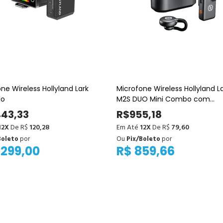
ne Wireless Hollyland Lark
Microfone Wireless Hollyland L
lo
M2S DUO Mini Combo com
conector para Câmera e
443,33
R$955,18
Dispositivos Móveis (USB-C)
12X
De R$
120,28
Em Até
12X
De R$
79,60
Boleto
por
Ou
Pix/Boleto
por
.299,00
R$ 859,66