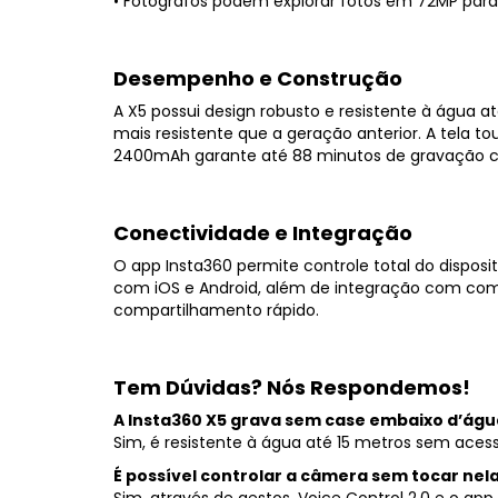
• Fotógrafos podem explorar fotos em 72MP para 
Desempenho e Construção
A X5 possui design robusto e resistente à água a
mais resistente que a geração anterior. A tela to
2400mAh garante até 88 minutos de gravação c
Conectividade e Integração
O app Insta360 permite controle total do dispos
com iOS e Android, além de integração com co
compartilhamento rápido.
Tem Dúvidas? Nós Respondemos!
A Insta360 X5 grava sem case embaixo d’águ
Sim, é resistente à água até 15 metros sem acessó
É possível controlar a câmera sem tocar nel
Sim, através de gestos, Voice Control 2.0 e o app