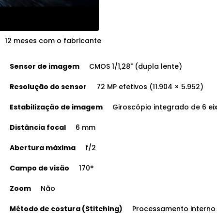
12 meses com o fabricante
Sensor de imagem
CMOS 1/1,28" (dupla lente)
Resolução do sensor
72 MP efetivos (11.904 × 5.952)
Estabilização de imagem
Giroscópio integrado de 6 ei
Distância focal
6 mm
Abertura máxima
f/2
Campo de visão
170°
Zoom
Não
Método de costura (Stitching)
Processamento interno