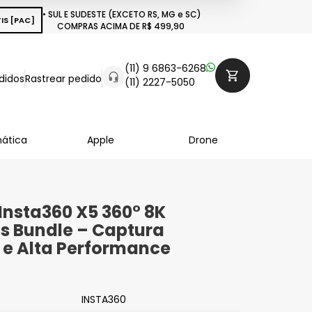
• SUL E SUDESTE (EXCETO RS, MG e SC)
IS [PAC]
COMPRAS ACIMA DE R$ 499,90
(11) 9 6863-6268
didos
Rastrear pedido
(11) 2227-5050
mática
Apple
Drone
nsta360 X5 360° 8K
ls Bundle – Captura
 e Alta Performance
INSTA360