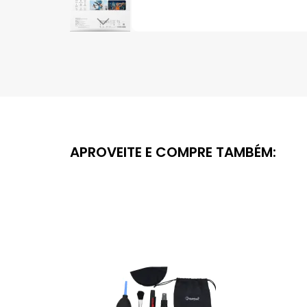
Saltar
para
o
início
da
Galeria
de
imagens
APROVEITE E COMPRE TAMBÉM: