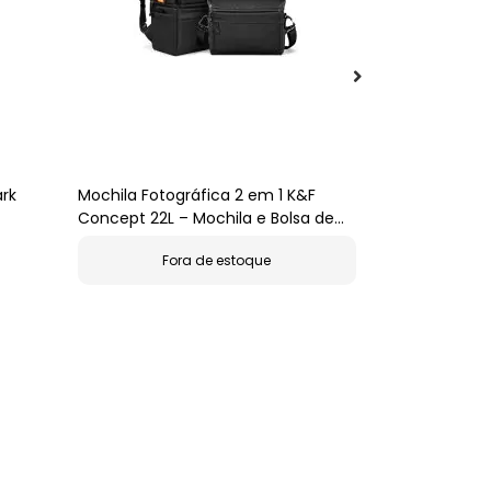
ark
Mochila Fotográfica 2 em 1 K&F
Bolsa de Omb
Concept 22L – Mochila e Bolsa de
Compacta e 
Ombro para Câmera (Preta)
Lentes e Ace
R$354,4
Fora de estoque
Em Até
12X
De
Ou
Pix/Boleto
R$ 336,