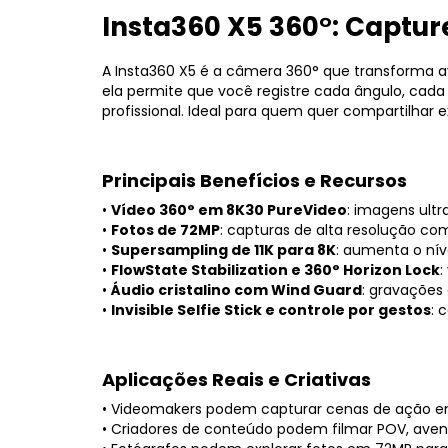
Insta360 X5 360°: Captur
A Insta360 X5 é a câmera 360° que transforma a
ela permite que você registre cada ângulo, ca
profissional. Ideal para quem quer compartilhar 
Principais Benefícios e Recursos
•
Vídeo 360° em 8K30 PureVideo
: imagens ultr
•
Fotos de 72MP
: capturas de alta resolução com
•
Supersampling de 11K para 8K
: aumenta o nív
•
FlowState Stabilization e 360° Horizon Lock
:
•
Áudio cristalino com Wind Guard
: gravações
•
Invisible Selfie Stick e controle por gestos
: 
Aplicações R
eais e Criativas
• Videomakers podem capturar cenas de ação em 
• Criadores de conteúdo podem filmar POV, avent