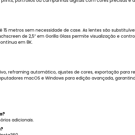
prints, portfólios ou campanhas digitais com cores precisas e
té 15 metros sem necessidade de case. As lentes são substituívei
uchscreen de 2,5” em Gorilla Glass permite visualização e contro
ontínua em 8K.
itivo, reframing automático, ajustes de cores, exportação para
mputadores macOS e Windows para edição avançada, garantind
a?
rios adicionais.
a?
 Insta360.