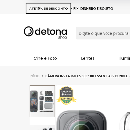
ATÉ 10% DE DESCONTO
• PIX, DINHEIRO E BOLETO
Busca
Cine e Foto
Lentes
Ilum
INÍCIO
CÂMERA INSTA360 X5 360° 8K ESSENTIALS BUNDLE
Pular
para
o
final
da
Galeria
de
imagens