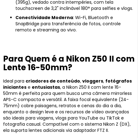
(395g), vedado contra intempéries, com tela
touchscreen de 3,2" inclinável 180° para selfies e vlogs.
Conectividade Moderna
: Wi-Fi, Bluetooth e
SnapBridge para transferência de fotos, controle
remoto e streaming ao vivo.
Para Quem é a Nikon Z50 II com
Lente 16-50mm?
Ideal para
criadores de conteúdo
,
vloggers
,
fotógrafos
iniciantes
e
entusiastas
, a Nikon Z50 II com lente 16-
50mm é perfeita para quem busca uma câmera mirrorless
APS-C compacta e versátil. A faixa focal equivalente (24-
75mm) cobre paisagens, retratos e cenas do dia a dia,
enquanto o design leve e os recursos de vídeo avançados
são ideais para viagens, vlogs para YouTube ou TikTok e
fotografia casual. Compatível com o sistema Nikon Z (DX),
ela suporta lentes adicionais via adaptador FTZ II.