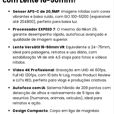
com Lente 16-50mm?
Sensor APS-C de 20,9MP
: Imagens nítidas com cores
vibrantes e baixo ruído, com ISO 100-51200 (expansível
até 204800), perfeito para baixa luz.
Processador EXPEED 7
: O mesmo da Nikon Z9,
garante desempenho rápido, autofocus avançado e
qualidade de imagem superior.
Lente Versátil 16-50mm VR
: Equivalente a 24-75mm,
ideal para paisagens, retratos e uso diário, com
estabilização VR de até 4,5 stops para fotos e vídeos
nítidos.
Vídeo 4K Profissional
: Gravação em UHD 4K 60fps,
Full HD 120fps, com 10 bits N-Log, modo Product Review
e LUTs RED, perfeito para vlogs e produções criativas.
Autofoco com IA
: Sistema híbrido de 209 pontos com
detecção de olhos e rastreamento de 9 tipos de
assuntos (humanos, animais, veículos), ideal para
retratos e ação.
Design Compacto
: Corpo em liga de magnésio