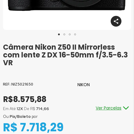
Câmera Nikon Z50 II Mirrorless
Saltar
para
com lente Z DX 16-50mm f/3.5-6.3
o
VR
início
da
Galeria
de
NIZ5021650
NIKON
imagens
R$8.575,88
Ver Parcelas
Em Até
12X
De R$
714,66
Ou
Pix/Boleto
por
Ou em até
1x
de R$
8.575,88
sem juros
R$ 7.718,29
Ou em até
2x
de R$
4.287,94
sem juros