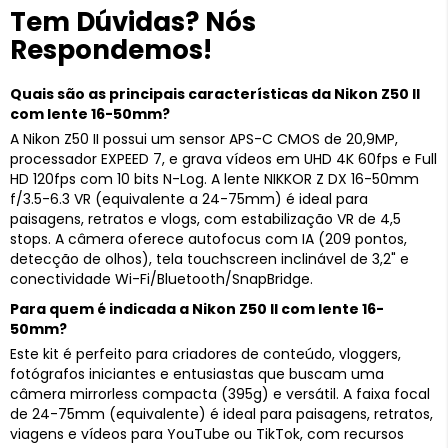
Tem Dúvidas? Nós
Respondemos!
Quais são as principais características da Nikon Z50 II
com lente 16-50mm?
A Nikon Z50 II possui um sensor APS-C CMOS de 20,9MP,
processador EXPEED 7, e grava vídeos em UHD 4K 60fps e Full
HD 120fps com 10 bits N-Log. A lente NIKKOR Z DX 16-50mm
f/3.5-6.3 VR (equivalente a 24-75mm) é ideal para
paisagens, retratos e vlogs, com estabilização VR de 4,5
stops. A câmera oferece autofocus com IA (209 pontos,
detecção de olhos), tela touchscreen inclinável de 3,2" e
conectividade Wi-Fi/Bluetooth/SnapBridge.
Para quem é indicada a Nikon Z50 II com lente 16-
50mm?
Este kit é perfeito para criadores de conteúdo, vloggers,
fotógrafos iniciantes e entusiastas que buscam uma
câmera mirrorless compacta (395g) e versátil. A faixa focal
de 24-75mm (equivalente) é ideal para paisagens, retratos,
viagens e vídeos para YouTube ou TikTok, com recursos