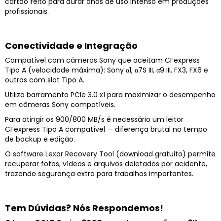
cartão feito para durar anos de uso intenso em produções
profissionais.
Conectividade e Integração
Compatível com câmeras Sony que aceitam CFexpress
Tipo A (velocidade máxima): Sony α1, α7S III, α9 III, FX3, FX6 e
outras com slot Tipo A.
Utiliza barramento PCIe 3.0 x1 para maximizar o desempenho
em câmeras Sony compatíveis.
Para atingir os 900/800 MB/s é necessário um leitor
CFexpress Tipo A compatível — diferença brutal no tempo
de backup e edição.
O software Lexar Recovery Tool (download gratuito) permite
recuperar fotos, vídeos e arquivos deletados por acidente,
trazendo segurança extra para trabalhos importantes.
Tem Dúvidas? Nós Respondemos!