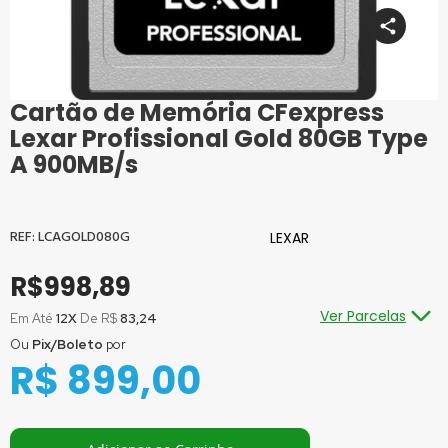
Cartão de Memória CFexpress
Saltar
para
Lexar Profissional Gold 80GB Type
o
A 900MB/s
início
da
Galeria
de
LCAGOLD080G
LEXAR
imagens
R$998,89
Ver Parcelas
Em Até
12X
De R$
83,24
Ou
Pix/Boleto
por
Ou em até
1x
de R$
998,89
sem juros
R$ 899,00
Ou em até
2x
de R$
499,45
sem juros
Ou em até
3x
de R$
332,96
sem juros
Ou em até
4x
de R$
249,72
sem juros