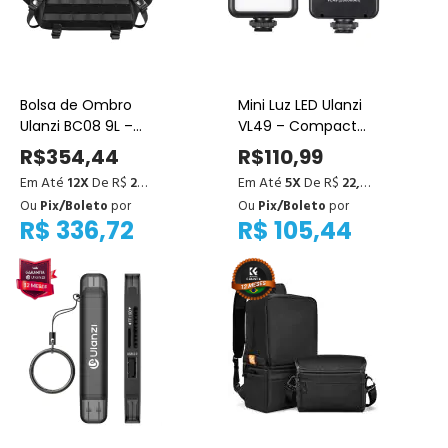
Bolsa de Ombro
Mini Luz LED Ulanzi
Ulanzi BC08 9L –
VL49 – Compacta
Compacta e
e Portátil para
R$354,44
R$110,99
Prática para
Vídeo
Em Até
12X
De R$
29,54
Em Até
5X
De R$
22,20
Câmeras, Lentes e
Ou
Pix/Boleto
por
Ou
Pix/Boleto
por
Acessórios
R$ 336,72
R$ 105,44