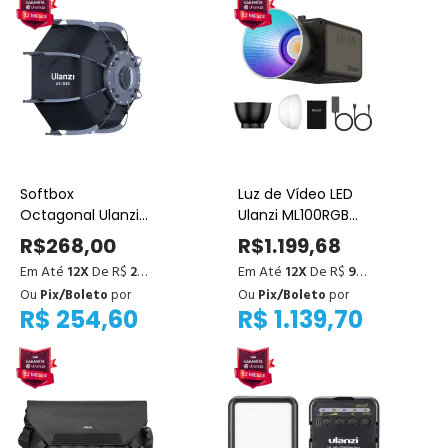
Softbox
Luz de Vídeo LED
Octagonal Ulanzi
Ulanzi ML100RGB
AS-D30 30cm
100W RGB COB –
R$268,00
R$1.199,68
(Montagem Mini
Potente, Portátil e
Em Até
12X
De R$
22,33
Em Até
12X
De R$
99,97
Bowens)
Versátil
Ou
Pix/Boleto
por
Ou
Pix/Boleto
por
R$ 254,60
R$ 1.139,70