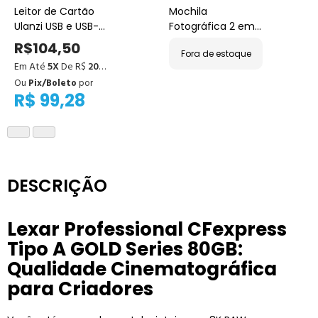
Leitor de Cartão
Mochila
Ulanzi USB e USB-C
Fotográfica 2 em 1
3 em 1 para SD,
K&F Concept 22L –
R$104,50
Fora de estoque
Micro SD, SDHC e
Mochila e Bolsa de
Em Até
5X
De R$
20,90
SDXC –
Ombro para
Ou
Pix/Boleto
por
Compatível com
Câmera (Preta)
R$ 99,28
PC e Celular,
Transferência
Rápida e Design
Compacto
DESCRIÇÃO
Lexar Professional CFexpress
Tipo A GOLD Series 80GB:
Qualidade Cinematográfica
para Criadores