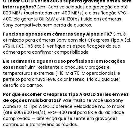
O Lexar GOLD Series 80GB suporta gravação em 8K sem
interrupções?
Sim! Com velocidades de gravação de até
800 MB/s (sustentadas em 400 MB/s) e classificação VPG-
400, ele garante 8K RAW e 4K 120fps fluido em câmeras
Sony compatíveis, sem perda de quadros.
Funciona apenas em câmeras Sony Alpha e FX?
Sim, é
otimizado para câmeras Sony com slot CFexpress Tipo A (α1,
α7S III, FX3, FX6 etc.). Verifique as especificações da sua
câmera para confirmar compatibilidade.
Ele realmente aguenta uso profissional em locações
externas?
Sim. Resistente a choques, vibrações e
temperaturas extremas (-10°C a 70°C operacionais), é
perfeito para chuva leve, calor intenso, frio ou qualquer
desafio do campo.
Por que escolher CFexpress Tipo A GOLD Series em vez
de opções mais baratas?
Vale muito se você usa Sony
Alpha/FX. O Tipo A GOLD oferece velocidade muito maior
(até 900/800 MB/s), VPG-400 real para 8K e durabilidade
comprovada — diferença que se sente em gravações
contínuas e transferências rápidas.