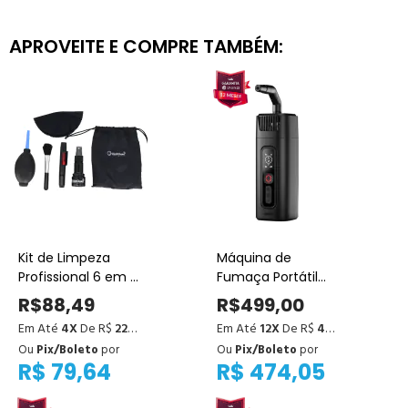
APROVEITE E COMPRE TAMBÉM:
Kit de Limpeza
Máquina de
Profissional 6 em 1
Fumaça Portátil
para Câmeras e
Ulanzi FM01 –
R$88,49
R$499,00
Lentes
Efeitos
Em Até
4X
De R$
22,12
Em Até
12X
De R$
41,58
Profissionais para
Ou
Pix/Boleto
por
Ou
Pix/Boleto
por
Vídeo
R$ 79,64
R$ 474,05