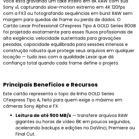
Você está gravando um take inteiro em 8K RAW com sua
Sony α1, capturando slow-motion extremo em 4K 120fps
com a FX3 ou fotografando sequências em burst RAW sem
margem para quedas de frame ou perda de dados. O
Cartão Lexar Professional CFexpress Tipo A GOLD Series 80GB
foi projetado exatamente para esses fluxos profissionais de
alta exigência: velocidade sustentada para gravações
pesadas, capacidade equilibrada para sessões intensas e
construção robusta que protege seus arquivos em qualquer
locação — tudo isso com a qualidade Lexar que dá
confiança total quando cada frame define o projeto.
Principais Benefícios e Recursos
Este cartão representa o topo da linha GOLD Series
CFexpress Tipo A, feito para quem exige o máximo em
câmeras Sony Alpha e FX.
Leitura de até 900 MB/s
— transfere arquivos RAW
gigantes ou horas de vídeo 8K em poucos segundos,
acelerando backups e edições no DaVinci, Premiere ou
Final Cut.