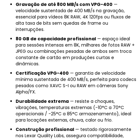
Gravação de até 800 MB/s com VPG-400
—
velocidade sustentada de 400 MB/s na gravação,
essencial para vídeos 8K RAW, 4K 120fps ou fluxos de
alta taxa de bits sem quedas de frame ou
interrupções.
80 GB de capacidade profissional
— espaço ideal
para sessões intensas em 8K, milhares de fotos RAW +
JPEG ou combinações pesadas de ambos sem troca
constante de cartão em produções curtas e
dinâmicas.
Certificação VPG-400
— garantia de velocidade
mínima sustentada de 400 MB/s, perfeita para codecs
pesados como XAVC S-I ou RAW em câmeras Sony
Alpha/FX.
Durabilidade extrema
— resiste a choques,
vibrações, temperaturas extremas (-10°C a 70°C
operacionais / -25°C a 85°C armazenamento), ideal
para locações externas, chuva, calor ou frio.
Construção profissional
— testado rigorosamente
nos Lexar Quality Labs, assegura compatibilidade,