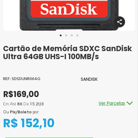
Cartão de Memória SDXC SanDisk
Saltar
para
Ultra 64GB UHS-I 100MB/s
o
início
da
Galeria
SDSDUNR064G
SANDISK
de
imagens
R$169,00
Ver Parcelas
Em Até
8X
De R$
21,13
Ou
Pix/Boleto
por
Ou em até
1x
de R$
169,00
sem juros
R$ 152,10
Ou em até
2x
de R$
84,50
sem juros
Ou em até
3x
de R$
56,33
sem juros