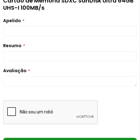
Cartão de Memória SDXC SanDisk Ultra 64GB
UHS-I 100MB/s
Apelido
Resumo
Avaliação