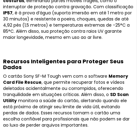
costuras
, eliminando partes móveis frágeis, como o
interruptor de proteção contra gravação. Com classificação
IP57
, é à prova d’água (suporta imersão em até 1 metro por
30 minutos) e resistente a poeira, choques, quedas de até
4,92 pés (1,5 metros) e temperaturas extremas de -25°C a
85°C. Além disso, sua proteção contra raios UV garante
maior longevidade, mesmo em uso ao ar livre.
Recursos Inteligentes para Proteger Seus
Dados
O cartão Sony SF-M Tough vem com o software
Memory
Card File Rescue
, que permite recuperar fotos e vídeos
deletados acidentalmente ou corrompidos, oferecendo
tranquilidade em situações críticas. Além disso, o
SD Scan
Utility
monitora a saúde do cartão, alertando quando ele
está próximo de atingir seu limite de vida útil, evitando
perdas de dados. Esses recursos tornam o cartão uma
escolha confiável para profissionais que não podem se dar
ao luxo de perder arquivos importantes.