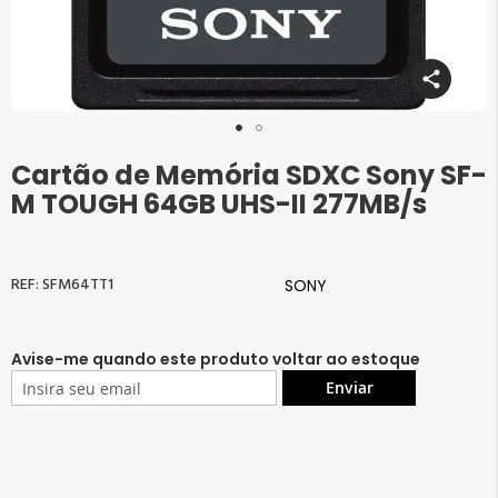
Cartão de Memória SDXC Sony SF-
Saltar
para
M TOUGH 64GB UHS-II 277MB/s
o
início
da
Galeria
SFM64TT1
SONY
de
imagens
Avise-me quando este produto voltar ao estoque
Enviar