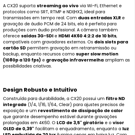
A CX20 suporta
streaming ao vivo
via Wi-Fi, Ethernet e
protocolos como SRT, RTMP e NDI|HX2, ideal para
transmissões em tempo real. Com
duas entradas XLR
e
gravação de áudio PCM de 24 bits, ela é perfeita para
produções com áudio profissional. A câmera também
oferece
saídas 3G-SDI
e
HDMI 4K60 4:2:2 de 10 bits
,
compatíveis com gravadores externos. Os
dois slots para
cartão SD
permitem gravação em retransmissão ou
backup, enquanto recursos como
super slow motion
(1080p a 120 fps)
e
gravação infravermelha
ampliam as
possibilidades criativas.
Design Robusto e Intuitivo
Construída para durabilidade, a CX20 possui um
filtro ND
integrado
(1/4, 1/16, 1/64, Clear) para ajustes precisos de
exposição e um
revestimento de dissipação de calor
que garante desempenho estável durante gravações
prolongadas em 4K60. O
LCD de 3,5" giratório
e o
visor
OLED de 0,39"
facilitam o enquadramento, enquanto a
luz
LED embutida de 70 lux
ilumina cenas em baixa luz. Com