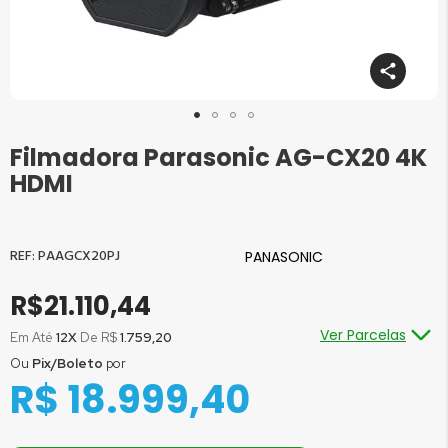
Filmadora Parasonic AG-CX20 4K
Saltar
para
HDMI
o
início
da
Galeria
PAAGCX20PJ
PANASONIC
de
imagens
R$21.110,44
Ver Parcelas
Em Até
12X
De R$
1.759,20
Ou
Pix/Boleto
por
Ou em até
1x
de R$
21.110,44
sem juros
R$ 18.999,40
Ou em até
2x
de R$
10.555,22
sem juros
Ou em até
3x
de R$
7.036,81
sem juros