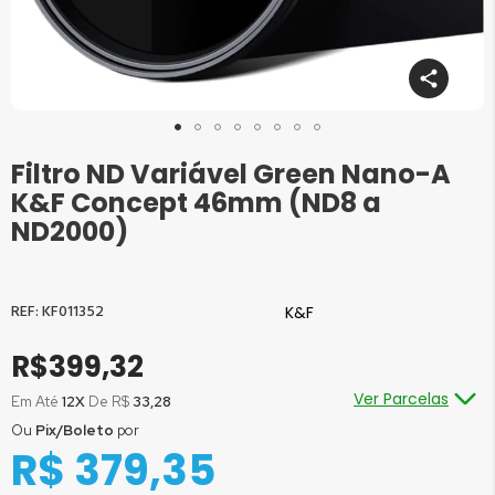
Filtro ND Variável Green Nano-A
Saltar
para
K&F Concept 46mm (ND8 a
o
ND2000)
início
da
Galeria
de
KF011352
K&F
imagens
R$399,32
Ver Parcelas
Em Até
12X
De R$
33,28
Ou
Pix/Boleto
por
Ou em até
1x
de R$
399,32
sem juros
R$ 379,35
Ou em até
2x
de R$
199,66
sem juros