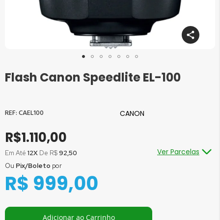
Flash Canon Speedlite EL-100
Saltar
para
o
início
CAEL100
CANON
da
Galeria
R$1.110,00
de
imagens
Ver Parcelas
Em Até
12X
De R$
92,50
Ou
Pix/Boleto
por
Ou em até
1x
de R$
1.110,00
sem juros
R$ 999,00
Ou em até
2x
de R$
555,00
sem juros
Ou em até
3x
de R$
370,00
sem juros
Ou em até
4x
de R$
277,50
sem juros
Adicionar ao Carrinho