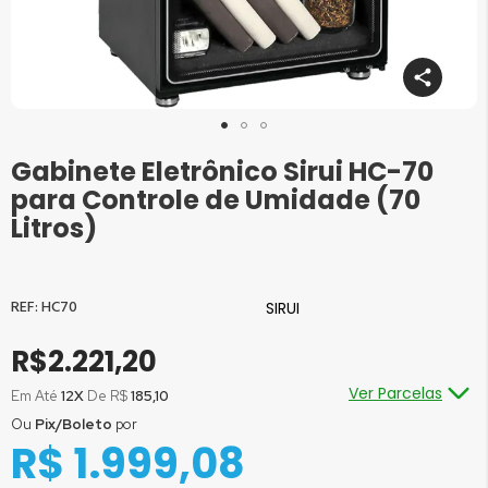
Gabinete Eletrônico Sirui HC-70
Saltar
para
para Controle de Umidade (70
o
Litros)
início
da
Galeria
de
HC70
SIRUI
imagens
R$2.221,20
Ver Parcelas
Em Até
12X
De R$
185,10
Ou
Pix/Boleto
por
Ou em até
1x
de R$
2.221,20
sem juros
R$ 1.999,08
Ou em até
2x
de R$
1.110,60
sem juros