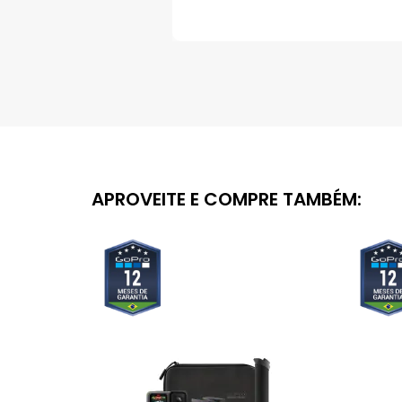
Saltar
para
o
início
da
Galeria
de
imagens
APROVEITE E COMPRE TAMBÉM: