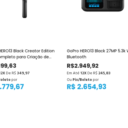
ERO13 Black Creator Edition
GoPro HERO13 Black 27MP 5.3k 
Completo para Criação de
Bluetooth
údo
199,63
R$2.949,92
12X
De R$
349,97
Em Até
12X
De R$
245,83
Boleto
por
Ou
Pix/Boleto
por
.779,67
R$ 2.654,93