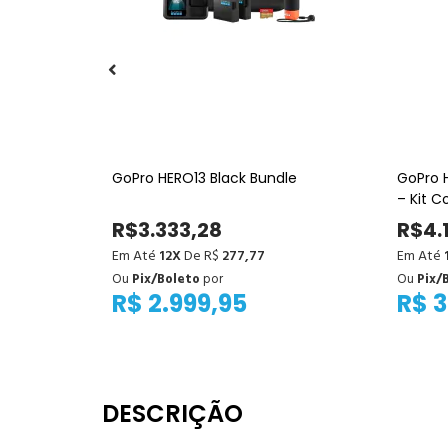
24L para
GoPro HERO13 Black Bundle
GoPro H
– Kit 
Conte
R$3.333,28
R$4.
Em Até
12X
De R$
277,77
Em Até
Ou
Pix/Boleto
por
Ou
Pix/
R$ 2.999,95
R$ 3
DESCRIÇÃO