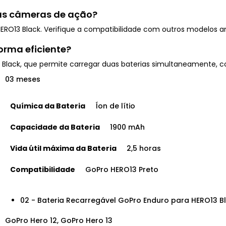
ras câmeras de ação?
HERO13 Black. Verifique a compatibilidade com outros modelos an
orma eficiente?
ack, que permite carregar duas baterias simultaneamente, com
03 meses
Química da Bateria
Íon de lítio
Capacidade da Bateria
1900 mAh
Vida útil máxima da Bateria
2,5 horas
Compatibilidade
GoPro HERO13 Preto
02 - Bateria Recarregável GoPro Enduro para HERO13 B
GoPro Hero 12, GoPro Hero 13