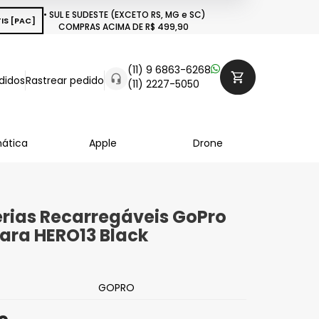
• SUL E SUDESTE (EXCETO RS, MG e SC)
IS [PAC]
COMPRAS ACIMA DE R$ 499,90
(11) 9 6863-6268
didos
Rastrear pedido
(11) 2227-5050
mática
Apple
Drone
terias Recarregáveis GoPro
ara HERO13 Black
GOPRO