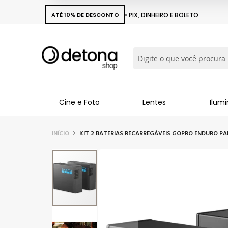
ATÉ 10% DE DESCONTO
• PIX, DINHEIRO E BOLETO
Busca
Cine e Foto
Lentes
Ilum
INÍCIO
KIT 2 BATERIAS RECARREGÁVEIS GOPRO ENDURO PA
Pular
para
o
final
da
Galeria
de
imagens