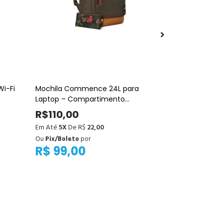
Wi-Fi
Mochila Commence 24L para
Mochila Thul
Laptop – Compartimento
Laptop 15" (
Acolchoado, Organização Interna e
R$110,00
R$399,0
Estampa Multi Floral
Em Até
5X
De R$
22,00
Em Até
12X
De
Ou
Pix/Boleto
por
Ou
Pix/Boleto
R$ 99,00
R$ 359,