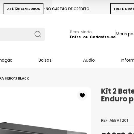
ATÉ 12x SEM JUROS
• NO CARTÃO DE CRÉDITO
FRETE GRÁT
Pular
Meus pe
para
Entre
Cadastre-se
Busca
o
conteúdo
inação
Bolsas
Áudio
Infor
RA HERO13 BLACK
Kit 2 Ba
Enduro p
AEBAT201