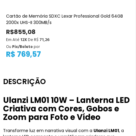
Cartão de Memória SDXC Lexar Professional Gold 64GB
2000x UHS-II 300MB/s
R$855,08
Em Até
12X
De R$
71,26
Ou
Pix/Boleto
por
R$ 769,57
DESCRIÇÃO
Ulanzi LM01 10W – Lanterna LED
Criativa com Cores, Gobos e
Zoom para Foto e Vídeo
Transforme luz em narrativa visual com a
Ulanzi LM01
, a