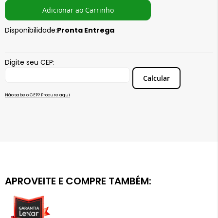
Ou em até
4x
de R$
111,00
sem juros
Adicionar ao Carrinho
Ou em até
5x
de R$
88,80
sem juros
Ou em até
6x
de R$
74,00
sem juros
Disponibilidade:
Pronta Entrega
Ou em até
7x
de R$
63,43
sem juros
Ou em até
8x
de R$
55,50
sem juros
Digite seu CEP:
Ou em até
9x
de R$
49,33
sem juros
Calcular
Ou em até
10x
de R$
44,40
sem juros
Ou em até
11x
de R$
40,36
sem juros
Não sabe o CEP? Procure aqui
Ou em até
12x
de R$
37,00
sem juros
APROVEITE E COMPRE TAMBÉM: