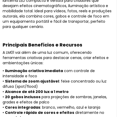
lanterna LED compacta e versátil para criadores que
desejam efeitos cinematográficos, iluminação artística e
mobilidade total. Ideal para vídeos, fotos, reels e produções
autorais, ela combina cores, gobos e controle de foco em
um equipamento portátil e fácil de transportar, perfeito
para qualquer cenário.
Principais Benefícios e Recursos
A LM01 vai além de uma luz comum, oferecendo
ferramentas criativas para destacar cenas, criar efeitos e
ambientações únicas:
•
Iluminação criativa imediata
com controle de
intensidade e foco
•
Sistema de zoom ajustável
: feixe concentrado ou luz
difusa (spot/flood)
•
Alcance de até 200 lux a 1 metro
•
20 gobos inclusos
para projeções de sombras, janelas,
grades e efeitos de palco
•
Cores integradas
: branco, vermelho, azul e laranja
•
Controle rápido de cores e efeitos
diretamente no