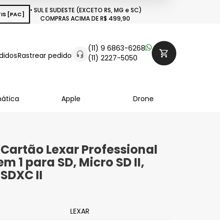
• SUL E SUDESTE (EXCETO RS, MG e SC)
IS [PAC]
COMPRAS ACIMA DE R$ 499,90
(11) 9 6863-6268
didos
Rastrear pedido
(11) 2227-5050
mática
Apple
Drone
e Cartão Lexar Professional
m 1 para SD, Micro SD II,
 SDXC II
LEXAR