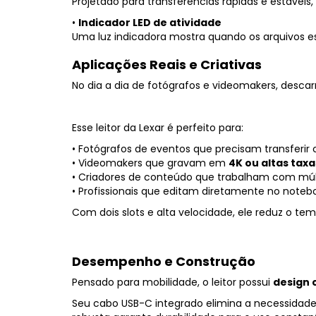
Projetado
para
transferências
rápidas
e
estáveis,
•
Indicador
LED
de
atividade
Uma
luz
indicadora
mostra
quando
os
arquivos
e
Aplicações
Reais
e
Criativas
No
dia
a
dia
de
fotógrafos
e
videomakers,
descar
Esse
leitor
da
Lexar
é
perfeito
para:
•
Fotógrafos
de
eventos
que
precisam
transferir
•
Videomakers
que
gravam
em
4K
ou
altas
tax
•
Criadores
de
conteúdo
que
trabalham
com
múl
•
Profissionais
que
editam
diretamente
no
noteb
Com
dois
slots
e
alta
velocidade,
ele
reduz
o
te
Desempenho
e
Construção
Pensado
para
mobilidade,
o
leitor
possui
design
Seu
cabo
USB-
C
integrado
elimina
a
necessidad