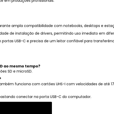
te
em
produções
profissionais.
arante
ampla
compatibilidade
com
notebooks,
desktops
e
esta
idade
de
instalação
de
drivers,
permitindo
uso
imediato
em
dife
m
portas
USB-
C
e
precisa
de
um
leitor
confiável
para
transferên
SD
ao
mesmo
tempo?
tões
SD
e
microSD.
?
também
funciona
com
cartões
UHS-
I
com
velocidades
de
até
1
bastando
conectar
na
porta
USB-
C
do
computador.