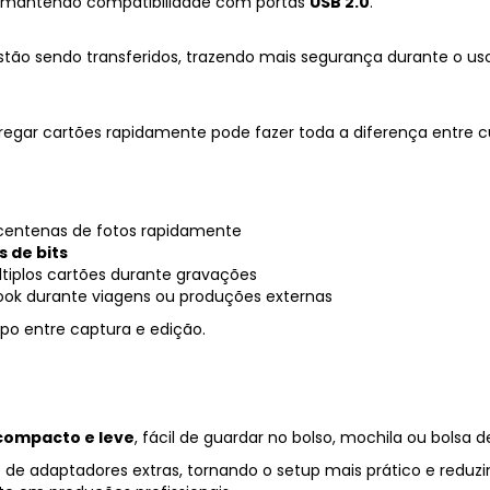
mantendo
compatibilidade
com
portas
USB
2.0
.
stão
sendo
transferidos,
trazendo
mais
segurança
durante
o
uso
regar
cartões
rapidamente
pode
fazer
toda
a
diferença
entre
c
centenas
de
fotos
rapidamente
as
de
bits
tiplos
cartões
durante
gravações
ook
durante
viagens
ou
produções
externas
mpo
entre
captura
e
edição.
compacto
e
leve
,
fácil
de
guardar
no
bolso,
mochila
ou
bolsa
d
e
de
adaptadores
extras,
tornando
o
setup
mais
prático
e
reduz