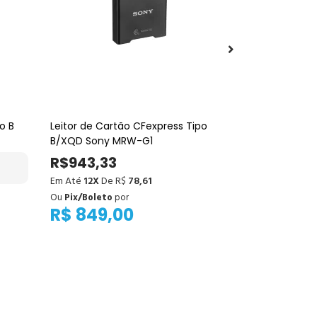
o B
Leitor de Cartão CFexpress Tipo
Mochila Foto
B/XQD Sony MRW-G1
Beta 20L – I
Câmera, Trip
R$943,33
R$699,0
(Preta)
Em Até
12X
De R$
78,61
Em Até
12X
De
Ou
Pix/Boleto
por
Ou
Pix/Boleto
R$ 849,00
R$ 664