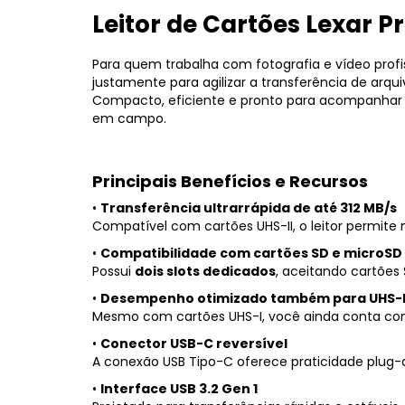
Leitor
de
Cartões
Lexar
Pr
Para
quem
trabalha
com
fotografia
e
vídeo
profi
justamente
para
agilizar
a
transferência
de
arqu
Compacto,
eficiente
e
pronto
para
acompanha
em
campo.
Principais
Benefícios
e
Recursos
•
Transferência
ultrarrápida
de
até
312
MB/
s
Compatível
com
cartões
UHS-
II,
o
leitor
permite
•
Compatibilidade
com
cartões
SD
e
microSD
Possui
dois
slots
dedicados
,
aceitando
cartões
•
Desempenho
otimizado
também
para
UHS-
Mesmo
com
cartões
UHS-
I,
você
ainda
conta
c
•
Conector
USB-
C
reversível
A
conexão
USB
Tipo-
C
oferece
praticidade
plug-
•
Interface
USB
3.2
Gen
1