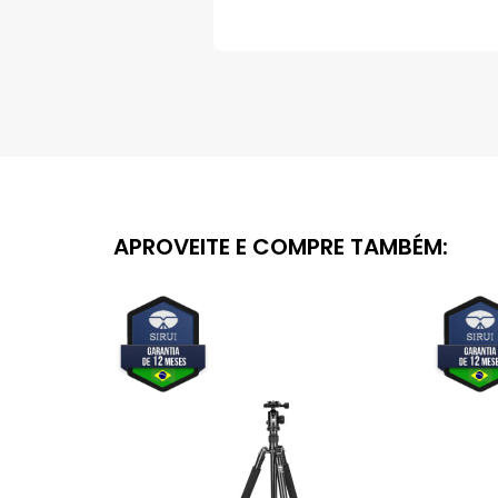
Saltar
para
o
início
da
Galeria
de
imagens
APROVEITE E COMPRE TAMBÉM: