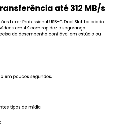
ransferência
até
312
MB/
s
tões
Lexar
Professional
USB-
C
Dual
Slot
foi
criado
vídeos
em
4K
com
rapidez
e
segurança.
ecisa
de
desempenho
confiável
em
estúdio
ou
ão
em
poucos
segundos.
entes
tipos
de
mídia.
o.