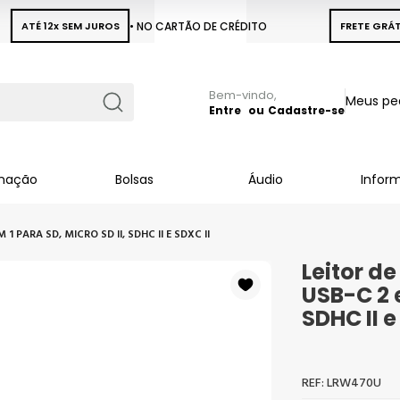
ATÉ 12x SEM JUROS
• NO CARTÃO DE CRÉDITO
FRETE GRÁT
Pular
Meus pe
para
Entre
Cadastre-se
Busca
o
conteúdo
inação
Bolsas
Áudio
Infor
 PARA SD, MICRO SD II, SDHC II E SDXC II
Leitor d
USB-C 2 e
SDHC II e
LRW470U