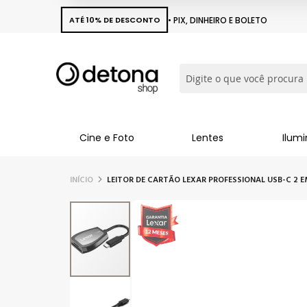
ATÉ 10% DE DESCONTO
• PIX, DINHEIRO E BOLETO
Busca
Cine e Foto
Lentes
Ilum
INÍCIO
LEITOR DE CARTÃO LEXAR PROFESSIONAL USB-C 2 EM 1
Pular
para
o
final
da
Galeria
de
imagens