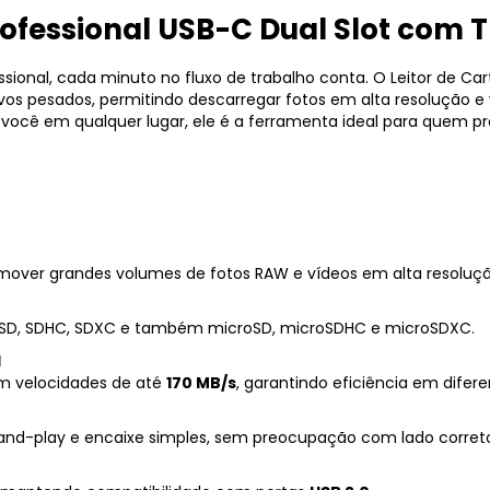
ofessional
USB-
C
Dual
Slot
com
T
ssional,
cada
minuto
no
fluxo
de
trabalho
conta.
O
Leitor
de
Car
ivos
pesados,
permitindo
descarregar
fotos
em
alta
resolução
e
r
você
em
qualquer
lugar,
ele
é
a
ferramenta
ideal
para
quem
pr
mover
grandes
volumes
de
fotos
RAW
e
vídeos
em
alta
resoluç
SD,
SDHC,
SDXC
e
também
microSD,
microSDHC
e
microSDXC.
I
om
velocidades
de
até
170
MB/
s
,
garantindo
eficiência
em
difer
and-
play
e
encaixe
simples,
sem
preocupação
com
lado
corret