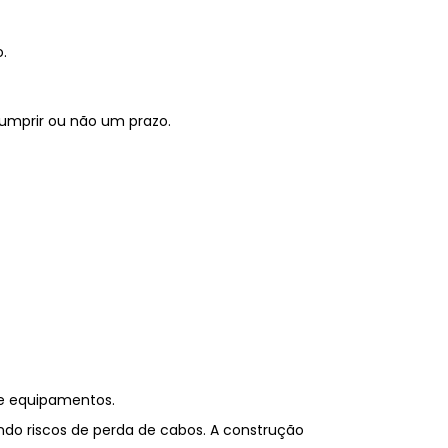
.
umprir
ou
não
um
prazo.
e
equipamentos.
indo
riscos
de
perda
de
cabos.
A
construção