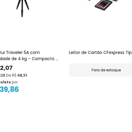
irui Traveler 5A com
Leitor de Cartão CFexpress Tip
dade de 4 kg – Compacto e
2,07
Fora de estoque
12X
De R$
68,51
Boleto
por
739,86