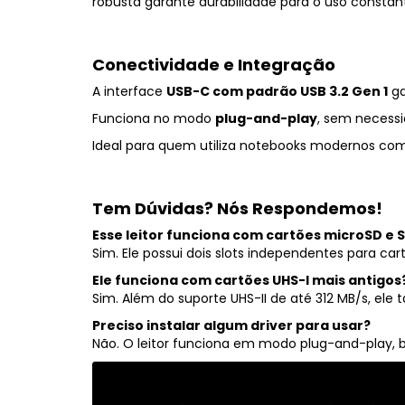
robusta
garante
durabilidade
para
o
uso
constan
Conectividade
e
Integração
A
interface
USB-
C
com
padrão
USB
3.2
Gen
1
g
Funciona
no
modo
plug-
and-
play
,
sem
necess
Ideal
para
quem
utiliza
notebooks
modernos
co
Tem
Dúvidas?
Nós
Respondemos!
Esse
leitor
funciona
com
cartões
microSD
e
Sim.
Ele
possui
dois
slots
independentes
para
car
Ele
funciona
com
cartões
UHS-
I
mais
antigos
Sim.
Além
do
suporte
UHS-
II
de
até
312
MB/
s,
ele
Preciso
instalar
algum
driver
para
usar?
Não.
O
leitor
funciona
em
modo
plug-
and-
play,