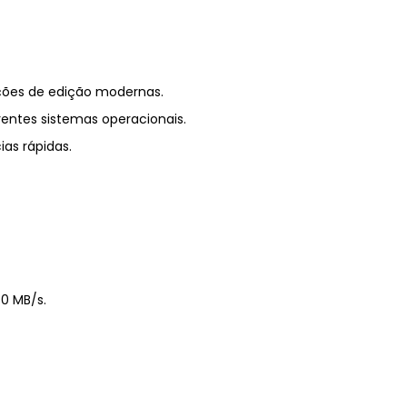
ções
de
edição
modernas.
rentes
sistemas
operacionais.
cias
rápidas.
70
MB/
s.