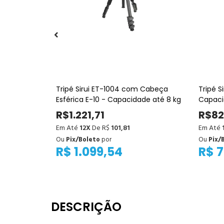
 Lexar
Tripé Sirui ET-1004 com Cabeça
Tripé S
B UHS-II
Esférica E-10 - Capacidade até 8 kg
Capaci
Portátil
R$1.221,71
R$82
Em Até
12X
De R$
101,81
Em Até
Ou
Pix/Boleto
por
Ou
Pix/
R$ 1.099,54
R$ 
DESCRIÇÃO