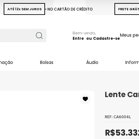
ATÉ 12x SEM JUROS
• NO CARTÃO DE CRÉDITO
FRETE GRÁT
Pular
Meus pe
para
Entre
Cadastre-se
Busca
o
conteúdo
inação
Bolsas
Áudio
Infor
Lente Ca
CA6004L
R$53.33