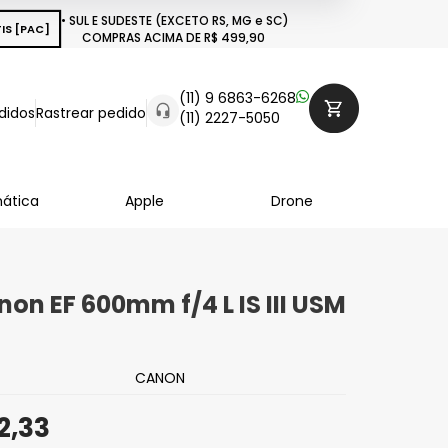
• SUL E SUDESTE (EXCETO RS, MG e SC)
IS [PAC]
COMPRAS ACIMA DE R$ 499,90
(11) 9 6863-6268
didos
Rastrear pedido
(11) 2227-5050
mática
Apple
Drone
non EF 600mm f/4 L IS III USM
CANON
2,33