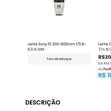
Lente Sony FE 200-600mm f/5.6-
Lente 
6.3 G OSS
7.1 L IS
R$20
Fora de estoque
Em Até
Ou
Pix/
R$ 1
DESCRIÇÃO