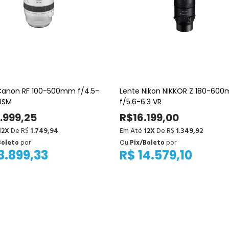
Canon RF 100-500mm f/4.5-
Lente Nikon NIKKOR Z 180-60
 USM
f/5.6-6.3 VR
.999,25
R$16.199,00
12X
De R$
1.749,94
Em Até
12X
De R$
1.349,92
Boleto
por
Ou
Pix/Boleto
por
8.899,33
R$ 14.579,10