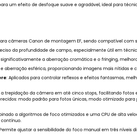
ara um efeito de desfoque suave e agradável, ideal para técnic
 para câmeras Canon de montagem EF, sendo compatível com se
preciso da profundidade de campo, especialmente útil em técnica
significativamente a aberração cromática e o fringing, melhora
o e aberração esférica, proporcionando imagens mais nítidas e
ere
: Aplicados para controlar reflexos e efeitos fantasmas, me
a trepidação da câmera em até cinco stops, facilitando fotos
oferecidos: modo padrão para fotos únicas, modo otimizado pa
inado a algoritmos de foco otimizados e uma CPU de alta veloc
 contínuo.
 Permite ajustar a sensibilidade do foco manual em três níveis 