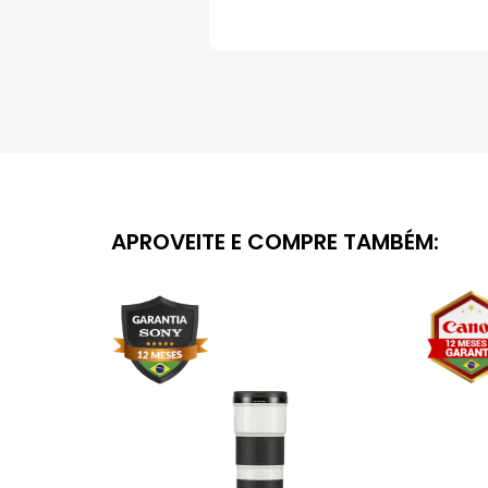
Saltar
para
o
início
da
Galeria
de
imagens
APROVEITE E COMPRE TAMBÉM: