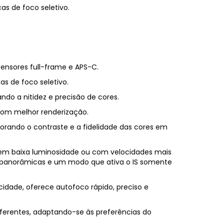
as de foco seletivo.
nsores full-frame e APS-C.
s de foco seletivo.
ndo a nitidez e precisão de cores.
 com melhor renderização.
lhorando o contraste e a fidelidade das cores em
 em baixa luminosidade ou com velocidades mais
ra panorâmicas e um modo que ativa o IS somente
idade, oferece autofoco rápido, preciso e
diferentes, adaptando-se às preferências do