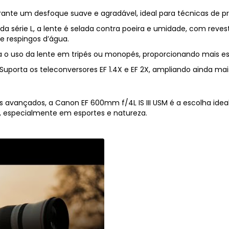
rante um desfoque suave e agradável, ideal para técnicas de p
iada série L, a lente é selada contra poeira e umidade, com reve
e respingos d’água.
ita o uso da lente em tripés ou monopés, proporcionando mais es
 Suporta os teleconversores EF 1.4X e EF 2X, ampliando ainda mais
 avançados, a Canon EF 600mm f/4L IS III USM é a escolha idea
, especialmente em esportes e natureza.