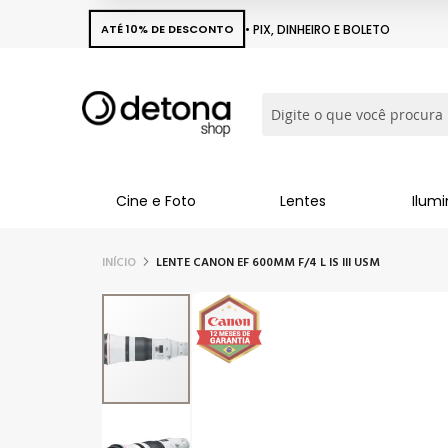
ATÉ 10% DE DESCONTO
• PIX, DINHEIRO E BOLETO
Busca
Cine e Foto
Lentes
Ilum
INÍCIO
LENTE CANON EF 600MM F/4 L IS III USM
Pular
para
o
final
da
Galeria
de
imagens