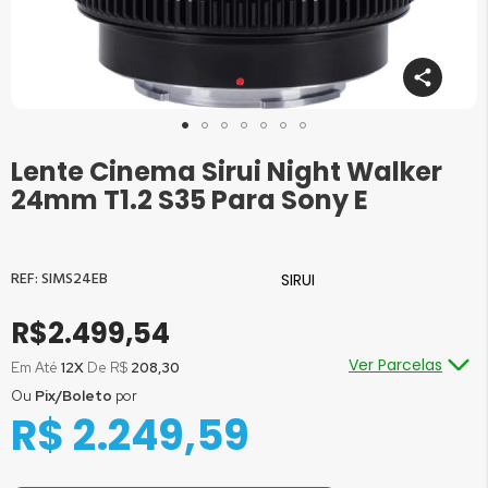
Lente Cinema Sirui Night Walker
Saltar
para
24mm T1.2 S35 Para Sony E
o
início
da
Galeria
SIMS24EB
SIRUI
de
imagens
R$2.499,54
Ver Parcelas
Em Até
12X
De R$
208,30
Ou
Pix/Boleto
por
Ou em até
1x
de R$
2.499,54
sem juros
R$ 2.249,59
Ou em até
2x
de R$
1.249,77
sem juros
Ou em até
3x
de R$
833,18
sem juros