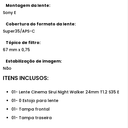
Montagem da lente:
Sony E
Cobertura do formato da lente:
Super35/APS-C
Tópico de filtro:
67 mm x 0,75
Estabilização de imagem:
Não
01- Lente Cinema Sirui Night Walker 24mm T1.2 S35 E
01- 0 Estojo para lente
01- Tampa frontal
01- Tampa traseira