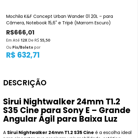
Mochila K&F Concept Urban Wander 01 20L – para
Câmera, Notebook 15,6" e Tripé (Marrom Escuro)
R$666,01
Em Até
12X
De R$
55,50
Ou
Pix/Boleto
por
R$ 632,71
DESCRIÇÃO
Sirui Nightwalker 24mm T1.2
S35 Cine para Sony E – Grande
Angular Ágil para Baixa Luz
A
Sirui Nightwalker 24mm T1.2 S35 Cine
é a escolha ideal