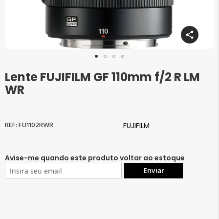
Lente FUJIFILM GF 110mm f/2 R LM
Saltar
para
WR
o
início
da
Galeria
FU1102RWR
FUJIFILM
de
imagens
Avise-me quando este produto voltar ao estoque
Enviar