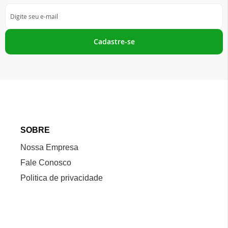
Inscreva-
se
na
nossa
Cadastre-se
Newsletter:
SOBRE
Nossa Empresa
Fale Conosco
Politica de privacidade