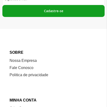
se
na
nossa
Cadastre-se
Newsletter:
SOBRE
Nossa Empresa
Fale Conosco
Politica de privacidade
MINHA CONTA