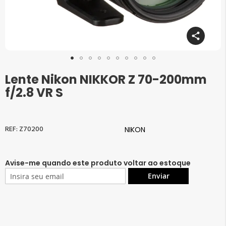
Lente Nikon NIKKOR Z 70-200mm
Saltar
para
f/2.8 VR S
o
início
da
Galeria
Z70200
NIKON
de
imagens
Avise-me quando este produto voltar ao estoque
Enviar