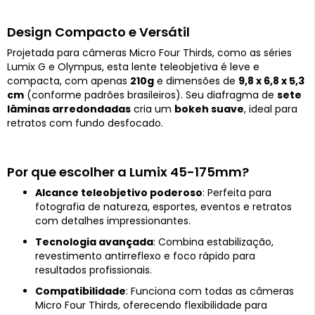
Design Compacto e Versátil
Projetada para câmeras Micro Four Thirds, como as séries
Lumix G e Olympus, esta lente teleobjetiva é leve e
compacta, com apenas
210g
e dimensões de
9,8 x 6,8 x 5,3
cm
(conforme padrões brasileiros). Seu diafragma de
sete
lâminas arredondadas
cria um
bokeh suave
, ideal para
retratos com fundo desfocado.
Por que escolher a Lumix 45-175mm?
Alcance teleobjetivo poderoso
: Perfeita para
fotografia de natureza, esportes, eventos e retratos
com detalhes impressionantes.
Tecnologia avançada
: Combina estabilização,
revestimento antirreflexo e foco rápido para
resultados profissionais.
Compatibilidade
: Funciona com todas as câmeras
Micro Four Thirds, oferecendo flexibilidade para