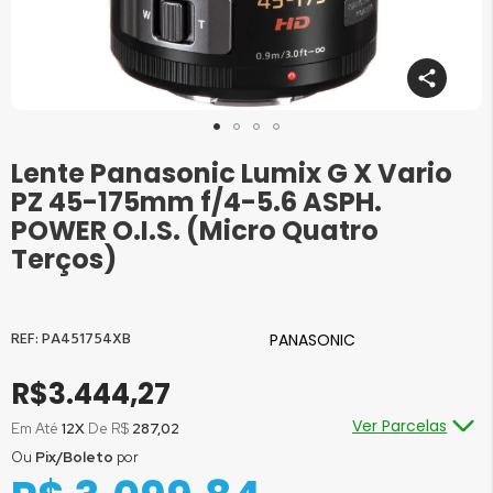
Lente Panasonic Lumix G X Vario
Saltar
para
PZ 45-175mm f/4-5.6 ASPH.
o
POWER O.I.S. (Micro Quatro
início
Terços)
da
Galeria
de
imagens
PA451754XB
PANASONIC
R$3.444,27
Ver Parcelas
Em Até
12X
De R$
287,02
Ou
Pix/Boleto
por
Ou em até
1x
de R$
3.444,27
sem juros