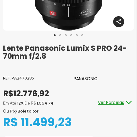
Lente Panasonic Lumix S PRO 24-
Saltar
para
70mm f/2.8
o
início
da
Galeria
PA247028S
PANASONIC
de
imagens
R$12.776,92
Ver Parcelas
Em Até
12X
De R$
1.064,74
Ou
Pix/Boleto
por
Ou em até
1x
de R$
12.776,92
sem juros
R$ 11.499,23
Ou em até
2x
de R$
6.388,46
sem juros
Ou em até
3x
de R$
4.258,97
sem juros