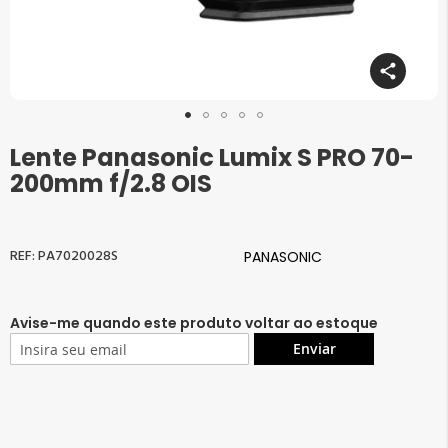
Lente Panasonic Lumix S PRO 70-
Saltar
para
200mm f/2.8 OIS
o
início
da
Galeria
PA7020028S
PANASONIC
de
imagens
Avise-me quando este produto voltar ao estoque
Enviar