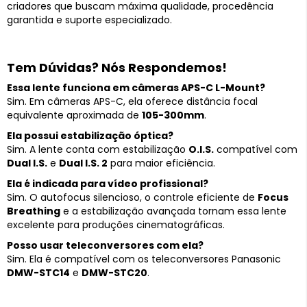
criadores que buscam máxima qualidade, procedência
garantida e suporte especializado.
Tem Dúvidas? Nós Respondemos!
Essa lente funciona em câmeras APS-C L-Mount?
Sim. Em câmeras APS-C, ela oferece distância focal
equivalente aproximada de
105-300mm
.
Ela possui estabilização óptica?
Sim. A lente conta com estabilização
O.I.S.
compatível com
Dual I.S.
e
Dual I.S. 2
para maior eficiência.
Ela é indicada para vídeo profissional?
Sim. O autofocus silencioso, o controle eficiente de
Focus
Breathing
e a estabilização avançada tornam essa lente
excelente para produções cinematográficas.
Posso usar teleconversores com ela?
Sim. Ela é compatível com os teleconversores Panasonic
DMW-STC14
e
DMW-STC20
.