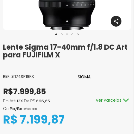
Lente Sigma 17-40mm f/1.8 DC Art
Saltar
para
para FUJIFILM X
o
início
da
Galeria
SI1740F18FX
SIGMA
de
imagens
R$7.999,85
Ver Parcelas
Em Até
12X
De R$
666,65
Ou
Pix/Boleto
por
Ou em até
1x
de R$
7.999,85
sem juros
R$ 7.199,87
Ou em até
2x
de R$
3.999,93
sem juros
Ou em até
3x
de R$
2.666,62
sem juros