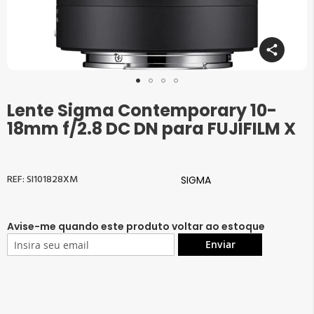
Lente Sigma Contemporary 10-
Saltar
para
18mm f/2.8 DC DN para FUJIFILM X
o
início
da
Galeria
SI101828XM
SIGMA
de
imagens
Avise-me quando este produto voltar ao estoque
Enviar