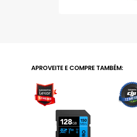
Saltar
para
o
início
da
Galeria
de
imagens
APROVEITE E COMPRE TAMBÉM: