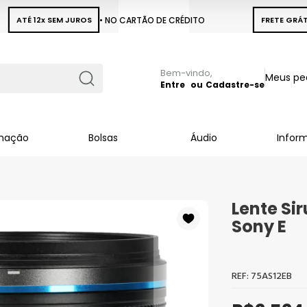
ATÉ 12x SEM JUROS
• NO CARTÃO DE CRÉDITO
FRETE GRÁT
Pular
Meus pe
para
Entre
Cadastre-se
Busca
o
conteúdo
inação
Bolsas
Áudio
Infor
Lente Si
Sony E
75AS12EB