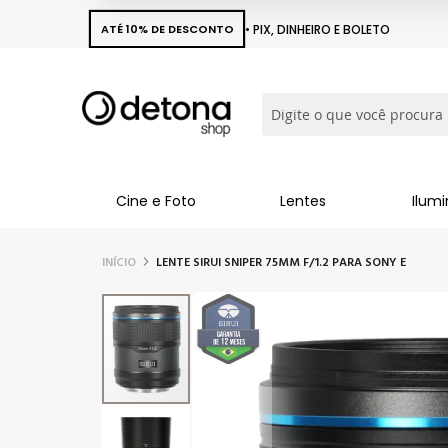
ATÉ 10% DE DESCONTO
• PIX, DINHEIRO E BOLETO
Busca
Cine e Foto
Lentes
Ilum
INÍCIO
LENTE SIRUI SNIPER 75MM F/1.2 PARA SONY E
Pular
para
o
final
da
Galeria
de
imagens