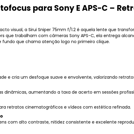
Autofocus para Sony E APS-C – Re
to visual, a Sirui Sniper 75mm f/1.2 é aquela lente que trans
kers que trabalham com câmeras Sony APS-C, ela entrega alcanc
 fundo que chama atenção logo no primeiro clique.
ade e cria um desfoque suave e envolvente, valorizando retratos
s dinâmicas, aumentando a taxa de acerto em sessões profissi
para retratos cinematográficos e vídeos com estética refinada.
ão
s com alto contraste, nitidez consistente e excelente reprodu