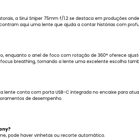
utorais, a Sirui Sniper 75mm f/1.2 se destaca em produções onde
contram aqui uma lente que ajuda a contar histórias com profun
ário, enquanto o anel de foco com rotação de 360° oferece aju
 o focus breathing, tornando a lente uma excelente escolha ta
ente conta com porta USB-C integrada no encaixe para atualiz
imoramentos de desempenho.
Sony?
rame, pode haver vinhetas ou recorte automático.