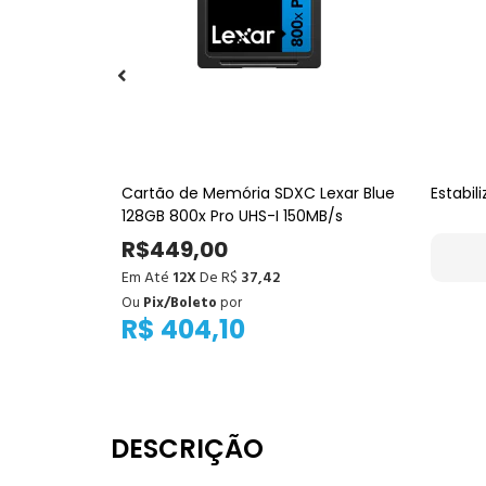
C08 9L –
Cartão de Memória SDXC Lexar Blue
Estabil
a Câmeras,
128GB 800x Pro UHS-I 150MB/s
R$449,00
Em Até
12X
De R$
37,42
Ou
Pix/Boleto
por
R$ 404,10
DESCRIÇÃO