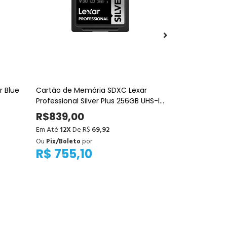
 Blue
Cartão de Memória SDXC Lexar
Estabilizador
Professional Silver Plus 256GB UHS-I
Combo
205MB/s
R$839,00
R$3.836,
Em Até
12X
De R$
69,92
Em Até
12X
De
Ou
Pix/Boleto
por
Ou
Pix/Boleto
R$ 755,10
R$ 3.45