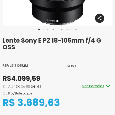
Lente Sony E PZ 18-105mm f/4 G
Saltar
para
OSS
o
início
da
Galeria
LS18105MM
SONY
de
imagens
R$4.099,59
Ver Parcelas
Em Até
12X
De R$
341,63
Ou
Pix/Boleto
por
Ou em até
1x
de R$
4.099,59
sem juros
R$ 3.689,63
Ou em até
2x
de R$
2.049,80
sem juros
Ou em até
3x
de R$
1.366,53
sem juros