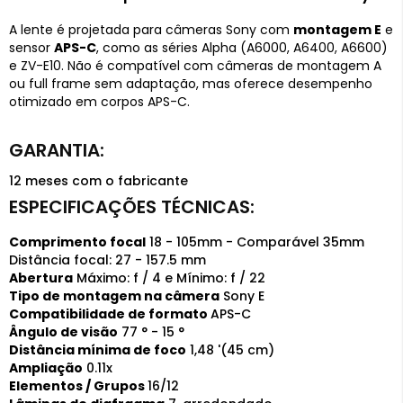
A lente é projetada para câmeras Sony com
montagem E
e
sensor
APS-C
, como as séries Alpha (A6000, A6400, A6600)
e ZV-E10. Não é compatível com câmeras de montagem A
ou full frame sem adaptação, mas oferece desempenho
otimizado em corpos APS-C.
12 meses com o fabricante
Comprimento focal
18 - 105mm - Comparável 35mm
Distância focal: 27 - 157.5 mm
Abertura
Máximo: f / 4 e Mínimo: f / 22
Tipo de montagem na câmera
Sony E
Compatibilidade de formato
APS-C
Ângulo de visão
77 ° - 15 °
Distância mínima de foco
1,48 '(45 cm)
Ampliação
0.11x
Elementos / Grupos
16/12