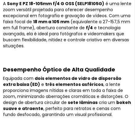
A
Sony E PZ 18-105mm f/4 G OSS (SELP18105G)
é uma lente
zoom versátil projetada para oferecer desempenho
excepcional em fotografia e gravação de vídeos. Com uma
faixa focal de
18 mm a 105 mm
(equivalente a 27-157,5 mm
em full frame), abertura constante de
f/4
e tecnologia
avançada, ela é ideal para fotógrafos e videomakers que
buscam flexibilidade, nitidez e controle criativo em diversas
situações.
Desempenho Óptico de Alta Qualidade
Equipada com
dois elementos de vidro de dispersão
extra baixa (ED)
e
três elementos asféricos
, a lente
proporciona imagens nítidas e claras em toda a faixa de
zoom, minimizando aberrações cromáticas e distorções. O
design de abertura circular de
sete lâminas
cria um
bokeh
suave e atraente
, perfeito para retratos e cenas com
fundo desfocado, garantindo um visual profissional.