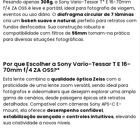
Pesando apenas
308g
, a Sony Vario-Tessar T* E 16-70mm
f/4 ZA OSS é leve e portátil, ideal para fotografia de viagem,
eventos ou uso diário. O
diafragma circular de 7 lâminas
cria um
bokeh suave e natural
, perfeito para retratos com
fundos desfocados. Sua construção robusta e
compatibilidade com filtros de
55mm
tornam-na prática
para diversas situações fotográficas.
Por que Escolher a Sony Vario-Tessar T E 16-
70mm f/4 ZA OSS?*
Esta lente combina a
qualidade óptica Zeiss
com a
praticidade de uma lente zoom versátil, sendo ideal para
fotógrafos e videomakers que desejam explorar uma ampla
gama de cenários, desde paisagens épicas até retratos
detalhados. Compatível com câmeras Sony APS-C E-
mount, ela oferece
desempenho confiável
,
estabilização avançada
e
controles intuitivos
, elevando
sua criatividade a novos níveis.