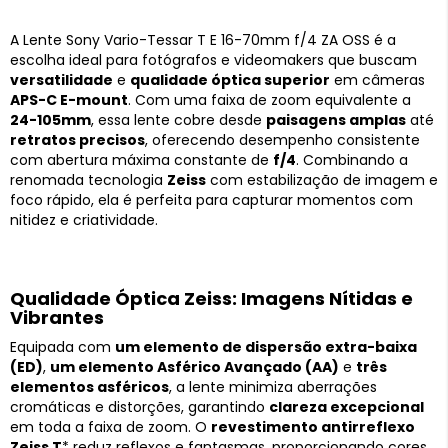
A Lente Sony Vario-Tessar T E 16-70mm f/4 ZA OSS é a
escolha ideal para fotógrafos e videomakers que buscam
versatilidade
e
qualidade óptica superior
em câmeras
APS-C E-mount
. Com uma faixa de zoom equivalente a
24-105mm
, essa lente cobre desde
paisagens amplas
até
retratos precisos
, oferecendo desempenho consistente
com abertura máxima constante de
f/4
. Combinando a
renomada tecnologia
Zeiss
com estabilização de imagem e
foco rápido, ela é perfeita para capturar momentos com
nitidez e criatividade.
Qualidade Óptica Zeiss: Imagens Nítidas e
Vibrantes
Equipada com
um elemento de dispersão extra-baixa
(ED)
,
um elemento Asférico Avançado (AA)
e
três
elementos asféricos
, a lente minimiza aberrações
cromáticas e distorções, garantindo
clareza excepcional
em toda a faixa de zoom. O
revestimento antirreflexo
Zeiss T
* reduz reflexos e fantasmas, proporcionando cores