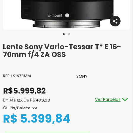
Lente Sony Vario-Tessar T* E 16-
Saltar
para
70mm f/4 ZA OSS
o
início
da
Galeria
LS1670MM
SONY
de
imagens
R$5.999,82
Ver Parcelas
Em Até
12X
De R$
499,99
Ou
Pix/Boleto
por
Ou em até
1x
de R$
5.999,82
sem juros
R$ 5.399,84
Ou em até
2x
de R$
2.999,91
sem juros
Ou em até
3x
de R$
1.999,94
sem juros