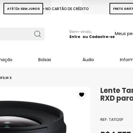
ATÉ 12x SEM JUROS
• NO CARTÃO DE CRÉDITO
FRETE GRÁT
Pular
Meus pe
para
Entre
Cadastre-se
Busca
o
conteúdo
inação
Bolsas
Áudio
Infor
IFILM X
Lente Ta
RXD para
TA1120F