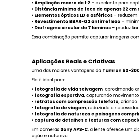
•
Ampliação macro de 1:2
– excelente para cap
•
Distância mínima de foco de apenas 22 c
•
Elementos ópticos LD e asféricos
– reduzem 
•
Revestimento BBAR-G2 antirreflexo
– minimi
•
Diafragma circular de 7 lâminas
– produz
bo
Essa combinação permite capturar imagens com
Aplicações Reais e Criativas
Uma das maiores vantagens da
Tamron 50-3
Ela é ideal para:
•
fotografia de vida selvagem
, aproximando a
•
fotografia esportiva
, capturando movimento
•
retratos com compressão telefoto
, criand
•
fotografia de viagem
, reduzindo a necessidad
•
fotografia de natureza e paisagens compr
•
captura de detalhes e texturas com capac
Em câmeras
Sony APS-C
, a lente oferece um 
ação e natureza.