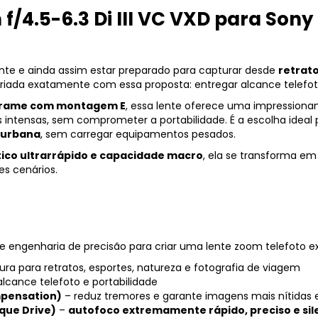
4.5-6.3 Di III VC VXD para Sony E
nte e ainda assim estar preparado para capturar desde
retrato
criada exatamente com essa proposta: entregar alcance telef
-frame com montagem E
, essa lente oferece uma impressiona
ntensas, sem comprometer a portabilidade. É a escolha ideal 
a urbana
, sem carregar equipamentos pesados.
ico ultrarrápido e capacidade macro
, ela se transforma 
es cenários.
e engenharia de precisão para criar uma lente zoom telefoto e
ra para retratos, esportes, natureza e fotografia de viagem
 alcance telefoto e portabilidade
mpensation)
– reduz tremores e garante imagens mais nítidas e
que Drive)
–
autofoco extremamente rápido, preciso e sil