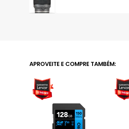
Saltar
para
o
início
da
Galeria
de
imagens
APROVEITE E COMPRE TAMBÉM: