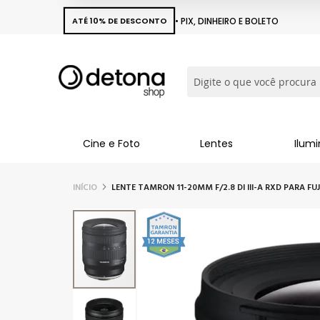
ATÉ 10% DE DESCONTO
• PIX, DINHEIRO E BOLETO
Busca
Cine e Foto
Lentes
Ilum
INÍCIO
LENTE TAMRON 11-20MM F/2.8 DI III-A RXD PARA FUJ
Pular
para
o
final
da
Galeria
de
imagens