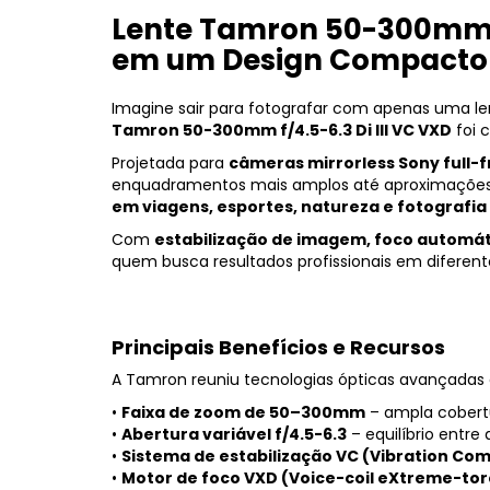
Lente Tamron 50-300mm f/
em um Design Compacto
Imagine sair para fotografar com apenas uma le
Tamron 50-300mm f/4.5-6.3 Di III VC VXD
foi 
Projetada para
câmeras mirrorless Sony full
enquadramentos mais amplos até aproximações i
em viagens, esportes, natureza e fotografi
Com
estabilização de imagem, foco automát
quem busca resultados profissionais em diferent
Principais Benefícios e Recursos
A Tamron reuniu tecnologias ópticas avançadas 
•
Faixa de zoom de 50–300mm
– ampla cobertu
•
Abertura variável f/4.5-6.3
– equilíbrio entre
•
Sistema de estabilização VC (Vibration Co
•
Motor de foco VXD (Voice-coil eXtreme-tor