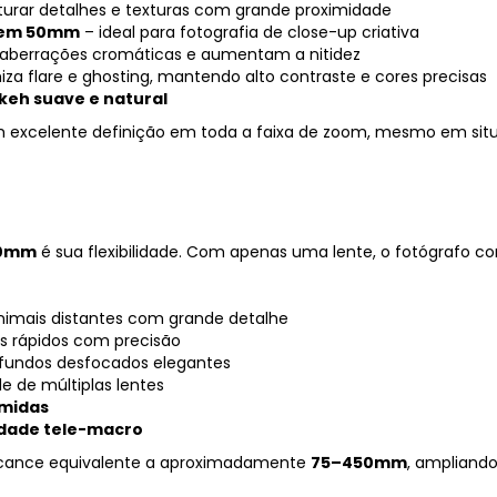
turar detalhes e texturas com grande proximidade
m em 50mm
– ideal para fotografia de close-up criativa
aberrações cromáticas e aumentam a nitidez
za flare e ghosting, mantendo alto contraste e cores precisas
keh suave e natural
 excelente definição em toda a faixa de zoom, mesmo em sit
00mm
é sua flexibilidade. Com apenas uma lente, o fotógrafo con
nimais distantes com grande detalhe
s rápidos com precisão
o fundos desfocados elegantes
e de múltiplas lentes
imidas
idade tele-macro
alcance equivalente a aproximadamente
75–450mm
, ampliando