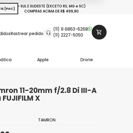
• SUL E SUDESTE (EXCETO RS, MG e SC)
IS [PAC]
COMPRAS ACIMA DE R$ 499,90
(11) 9 6863-6268
didos
Rastrear pedido
(11) 2227-5050
mática
Apple
Drone
mron 11-20mm f/2.8 Di III-A
 FUJIFILM X
TAMRON