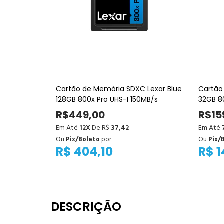
Cartão de Memória SDXC Lexar Blue
Cartão
128GB 800x Pro UHS-I 150MB/s
32GB 8
R$449,00
R$15
Em Até
12X
De R$
37,42
Em Até
Ou
Pix/Boleto
por
Ou
Pix/
R$ 404,10
R$ 1
DESCRIÇÃO