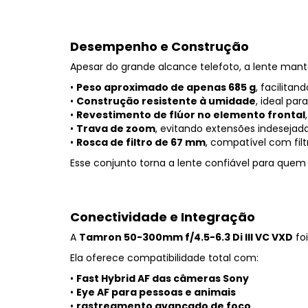
Desempenho e Construção
Apesar do grande alcance telefoto, a lente m
•
Peso aproximado de apenas 685 g
, facilita
•
Construção resistente à umidade
, ideal pa
•
Revestimento de flúor no elemento frontal
•
Trava de zoom
, evitando extensões indesejad
•
Rosca de filtro de 67 mm
, compatível com fil
Esse conjunto torna a lente confiável para quem 
Conectividade e Integração
A
Tamron 50-300mm f/4.5-6.3 Di III VC VXD
fo
Ela oferece compatibilidade total com:
•
Fast Hybrid AF das câmeras Sony
•
Eye AF para pessoas e animais
•
rastreamento avançado de foco