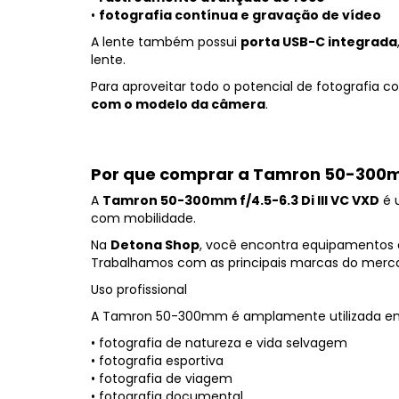
•
fotografia contínua e gravação de vídeo
A lente também possui
porta USB-C integrada
lente.
Para aproveitar todo o potencial de fotografia 
com o modelo da câmera
.
Por que comprar a Tamron 50-300mm 
A
Tamron 50-300mm f/4.5-6.3 Di III VC VXD
é 
com mobilidade.
Na
Detona Shop
, você encontra equipamentos o
Trabalhamos com as principais marcas do merc
Uso profissional
A Tamron 50-300mm é amplamente utilizada e
• fotografia de natureza e vida selvagem
• fotografia esportiva
• fotografia de viagem
• fotografia documental