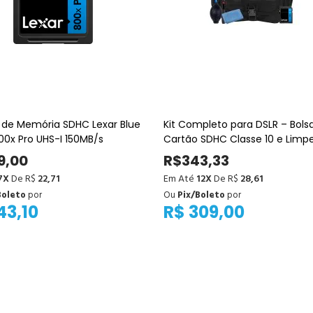
 de Memória SDHC Lexar Blue
Kit Completo para DSLR – Bolsa
00x Pro UHS-I 150MB/s
Cartão SDHC Classe 10 e Limp
9,00
R$343,33
7X
De R$
22,71
Em Até
12X
De R$
28,61
Boleto
por
Ou
Pix/Boleto
por
43,10
R$ 309,00