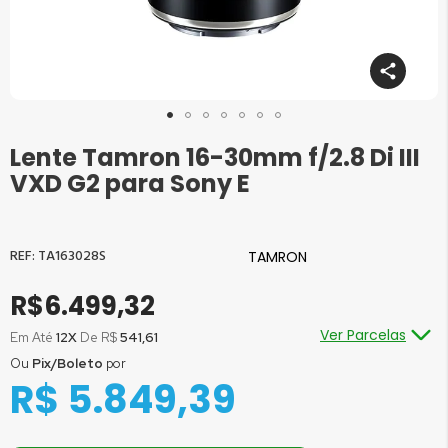
Lente Tamron 16-30mm f/2.8 Di III
Saltar
para
VXD G2 para Sony E
o
início
da
Galeria
TA163028S
TAMRON
de
imagens
R$6.499,32
Ver Parcelas
Em Até
12X
De R$
541,61
Ou
Pix/Boleto
por
Ou em até
1x
de R$
6.499,32
sem juros
R$ 5.849,39
Ou em até
2x
de R$
3.249,66
sem juros
Ou em até
3x
de R$
2.166,44
sem juros