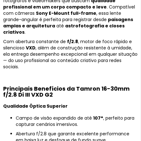
fotógrafos e videomakers que buscam
qualidade
profissional em um corpo compacto e leve
. Compatível
com câmeras
Sony E-Mount full-frame
, essa lente
grande-angular é perfeita para registrar desde
paisagens
amplas e arquitetura
até
astrofotografia e closes
criativos
.
Com abertura constante de
f/2.8
, motor de foco rápido e
silencioso
VXD
, além de construção resistente à umidade,
ela entrega desempenho excepcional em qualquer situação
— do uso profissional ao conteúdo criativo para redes
sociais.
Principais Benefícios da Tamron 16-30mm
f/2.8 Di III VXD G2
Qualidade Óptica Superior
Campo de visão expandido de até
107°
, perfeito para
capturar cenários imersivos.
Abertura f/2.8 que garante excelente performance
em baixa luz e desfoque de fundo suave.