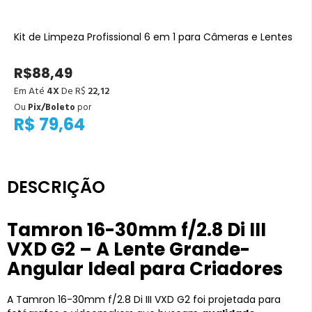
Kit de Limpeza Profissional 6 em 1 para Câmeras e Lentes
R$88,49
Em Até
4X
De R$
22,12
Ou
Pix/Boleto
por
R$ 79,64
DESCRIÇÃO
Tamron 16-30mm f/2.8 Di III
VXD G2 – A Lente Grande-
Angular Ideal para Criadores
A Tamron 16-30mm f/2.8 Di III VXD G2 foi projetada para