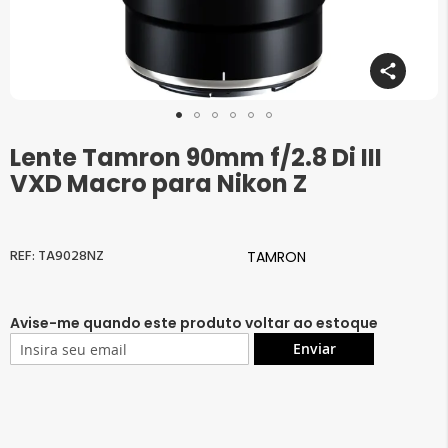
Lente Tamron 90mm f/2.8 Di III
Saltar
para
VXD Macro para Nikon Z
o
início
da
Galeria
TA9028NZ
TAMRON
de
imagens
Avise-me quando este produto voltar ao estoque
Enviar