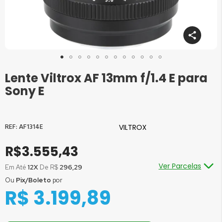
Lente Viltrox AF 13mm f/1.4 E para
Saltar
para
Sony E
o
início
da
Galeria
AF1314E
VILTROX
de
imagens
R$3.555,43
Ver Parcelas
Em Até
12X
De R$
296,29
Ou
Pix/Boleto
por
Ou em até
1x
de R$
3.555,43
sem juros
R$ 3.199,89
Ou em até
2x
de R$
1.777,72
sem juros
Ou em até
3x
de R$
1.185,14
sem juros