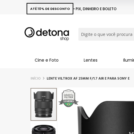
ATÉ 10% DE DESCONTO
• PIX, DINHEIRO E BOLETO
Busca
Cine e Foto
Lentes
Ilum
INÍCIO
LENTE VILTROX AF 25MM F/1.7 AIR E PARA SONY E
Pular
para
o
final
da
Galeria
de
imagens