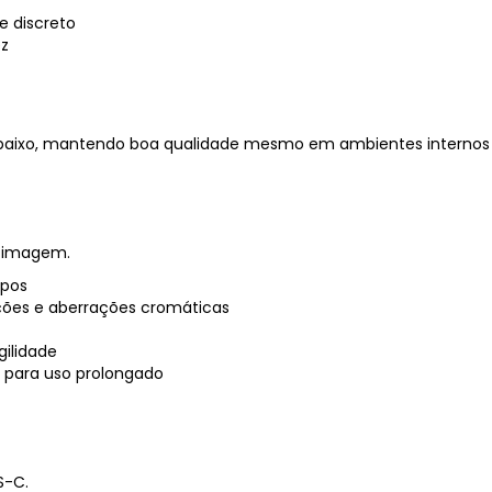
e discreto
ez
s baixo, mantendo boa qualidade mesmo em ambientes internos
e imagem.
upos
orções e aberrações cromáticas
gilidade
 para uso prolongado
S-C.