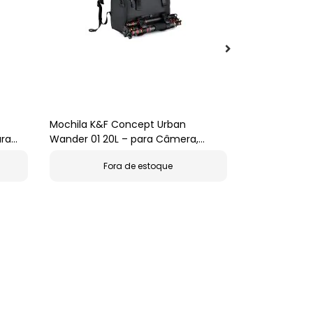
Mochila K&F Concept Urban
Microfone Wir
ara
Wander 01 20L – para Câmera,
DUO Combo
Notebook 15,6" e Tripé (Preta)
R$888,0
Fora de estoque
Em Até
12X
De
Ou
Pix/Boleto
R$ 799,