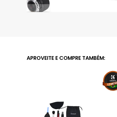
Saltar
para
o
início
da
Galeria
de
imagens
APROVEITE E COMPRE TAMBÉM: