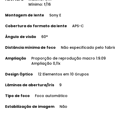
Mínimo: f/16
Montagem de lente
Sony E
Cobertura do formato da lente
APS-C
Ângulo de visão
60°
Distância mínima de foco
Não especificado pelo fabri
Ampliação
Proporção de reprodução macro 1:9.09
Ampliação 0,11x
Design Óptico
12 Elementos em 10 Grupos
Lâminas de abertura/íris
9
Tipo de foco
Foco automático
Estabilização de imagem
Não