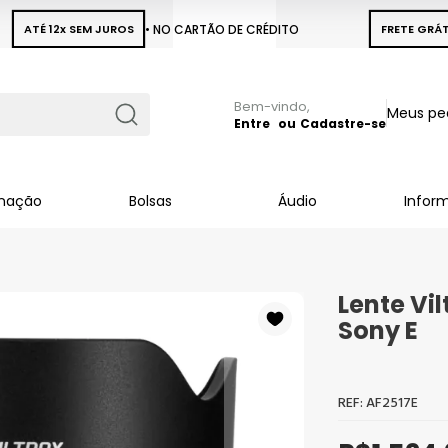
ATÉ 12x SEM JUROS
• NO CARTÃO DE CRÉDITO
FRETE GRÁT
Pular
Meus pe
para
Entre
Cadastre-se
Busca
o
conteúdo
inação
Bolsas
Áudio
Infor
Lente Vil
Sony E
AF2517E