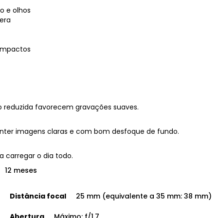
o e olhos
era
compactos
co reduzida favorecem gravações suaves.
anter imagens claras e com bom desfoque de fundo.
 carregar o dia todo.
12 meses
Distância focal
25 mm (equivalente a 35 mm: 38 mm)
Abertura
Máximo: f/1.7