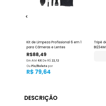
 Lexar
Kit de Limpeza Profissional 6 em 1
Tripé 
256GB UHS-I
para Câmeras e Lentes
BI234M
Cabeça
R$88,49
Em Até
4X
De R$
22,12
Ou
Pix/Boleto
por
R$ 79,64
DESCRIÇÃO