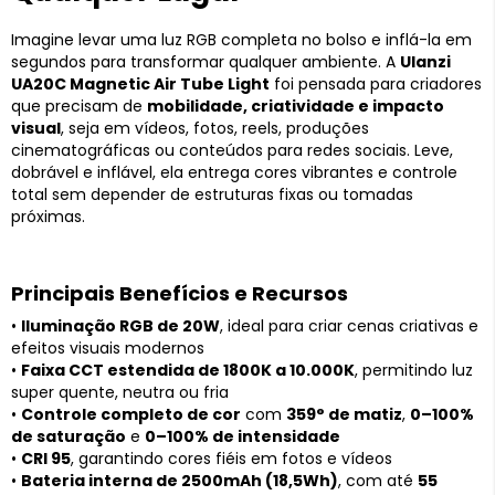
Imagine levar uma luz RGB completa no bolso e inflá-la em
segundos para transformar qualquer ambiente. A
Ulanzi
UA20C Magnetic Air Tube Light
foi pensada para criadores
que precisam de
mobilidade, criatividade e impacto
visual
, seja em vídeos, fotos, reels, produções
cinematográficas ou conteúdos para redes sociais. Leve,
dobrável e inflável, ela entrega cores vibrantes e controle
total sem depender de estruturas fixas ou tomadas
próximas.
Principais Benefícios e Recursos
•
Iluminação RGB de 20W
, ideal para criar cenas criativas e
efeitos visuais modernos
•
Faixa CCT estendida de 1800K a 10.000K
, permitindo luz
super quente, neutra ou fria
•
Controle completo de cor
com
359° de matiz
,
0–100%
de saturação
e
0–100% de intensidade
•
CRI 95
, garantindo cores fiéis em fotos e vídeos
•
Bateria interna de 2500mAh (18,5Wh)
, com até
55