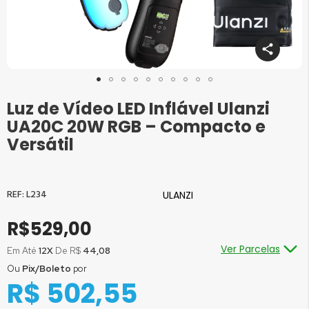
Luz de Vídeo LED Inflável Ulanzi
Saltar
para
UA20C 20W RGB – Compacto e
o
Versátil
início
da
Galeria
de
L234
ULANZI
imagens
R$529,00
Ver Parcelas
Em Até
12X
De R$
44,08
Ou
Pix/Boleto
por
Ou em até
1x
de R$
529,00
sem juros
R$ 502,55
Ou em até
2x
de R$
264,50
sem juros