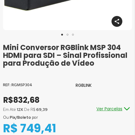
Mini Conversor RGBlink MSP 304
Saltar
para
HDMI para SDI – Sinal Profissional
o
para Produção de Vídeo
início
da
Galeria
de
RGMSP304
RGBLINK
imagens
R$832,68
Ver Parcelas
Em Até
12X
De R$
69,39
Ou
Pix/Boleto
por
Ou em até
1x
de R$
832,68
sem juros
R$ 749,41
Ou em até
2x
de R$
416,34
sem juros