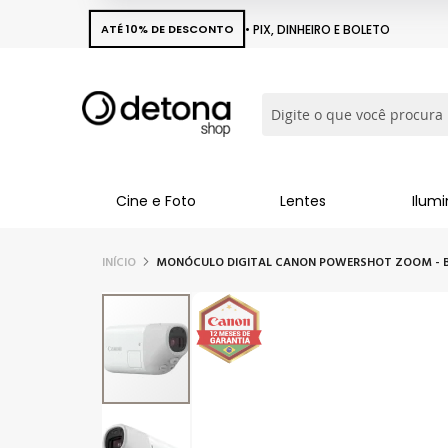
ATÉ 10% DE DESCONTO
• PIX, DINHEIRO E BOLETO
Busca
Cine e Foto
Lentes
Ilum
INÍCIO
MONÓCULO DIGITAL CANON POWERSHOT ZOOM - 
Pular
para
o
final
da
Galeria
de
imagens