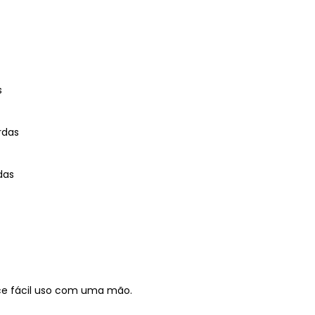
s
rdas
das
ce fácil uso com uma mão.