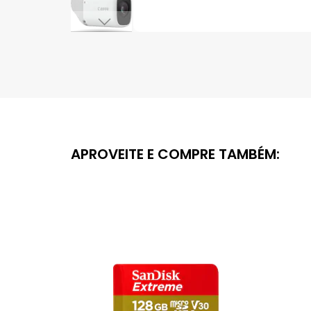
Saltar
para
o
início
da
Galeria
de
imagens
APROVEITE E COMPRE TAMBÉM: