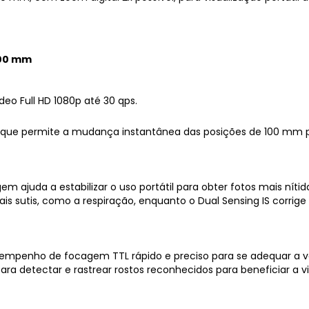
400 mm
eo Full HD 1080p até 30 qps.
que permite a mudança instantânea das posições de 100 mm
em ajuda a estabilizar o uso portátil para obter fotos mais níti
s sutis, como a respiração, enquanto o Dual Sensing IS corrig
mpenho de focagem TTL rápido e preciso para se adequar a vár
ra detectar e rastrear rostos reconhecidos para beneficiar a v