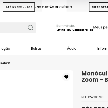
ATÉ 12x SEM JUROS
• NO CARTÃO DE CRÉDITO
FRETE GRÁT
Pular
Meus pe
para
Entre
Cadastre-se
Busca
o
conteúdo
inação
Bolsas
Áudio
Infor
BRANCO
Monóculo
Zoom - 
PSZOOMB