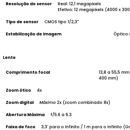
Resolução do sensor
Real: 12,1 megapixels
Efetivo: 12 megapixels (4000 x 30
Tipo de sensor
CMOS tipo 1/2,3"
Estabilização de imagem
Óptico 
Lente
Comprimento focal
13,8 a 55,5 mm
400 mm)
Zoom ótico
4x
Zoom digital
Máximo
2x (zoom combinado 8x)
Abertura Máxima
f/5.6 a 6.3
Faixa de foco
3,3' para o Infinito / 1 m para o Infinito 