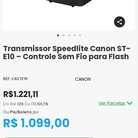
Transmissor Speedlite Canon ST-
Saltar
para
E10 – Controle Sem Fio para Flash
o
início
da
Galeria
CASTE10
CANON
de
imagens
R$1.221,11
Ver Parcelas
Em Até
12X
De R$
101,76
Ou
Pix/Boleto
por
Ou em até
1x
de R$
1.221,11
sem juros
R$ 1.099,00
Ou em até
2x
de R$
610,56
sem juros
Ou em até
3x
de R$
407,04
sem juros