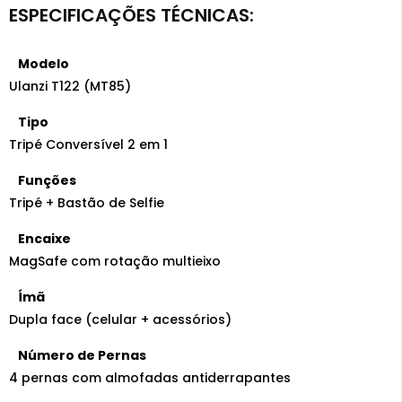
Modelo
Ulanzi T122 (MT85)
Tipo
Tripé Conversível 2 em 1
Funções
Tripé + Bastão de Selfie
Encaixe
MagSafe com rotação multieixo
Ímã
Dupla face (celular + acessórios)
Número de Pernas
4 pernas com almofadas antiderrapantes