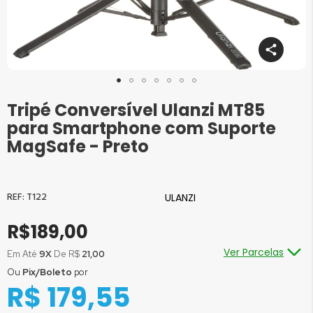
Tripé Conversível Ulanzi MT85
Saltar
para
para Smartphone com Suporte
o
MagSafe - Preto
início
da
Galeria
de
T122
ULANZI
imagens
R$189,00
Ver Parcelas
Em Até
9X
De R$
21,00
Ou
Pix/Boleto
por
Ou em até
1x
de R$
189,00
sem juros
R$ 179,55
Ou em até
2x
de R$
94,50
sem juros